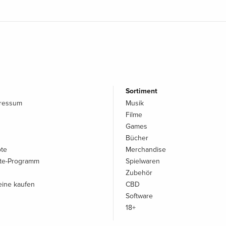
Sortiment
pressum
Musik
Filme
Games
Bücher
ote
Merchandise
iate-Programm
Spielwaren
Zubehör
ine kaufen
CBD
Software
18+