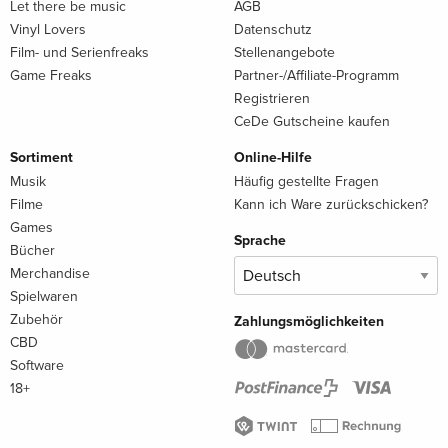
Let there be music
AGB
Vinyl Lovers
Datenschutz
Film- und Serienfreaks
Stellenangebote
Game Freaks
Partner-/Affiliate-Programm
Registrieren
CeDe Gutscheine kaufen
Sortiment
Online-Hilfe
Musik
Häufig gestellte Fragen
Filme
Kann ich Ware zurückschicken?
Games
Sprache
Bücher
Merchandise
Spielwaren
Zubehör
Zahlungsmöglichkeiten
CBD
Software
18+