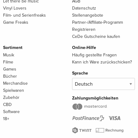
Let there be music
AGB
Vinyl Lovers
Datenschutz
Film- und Serienfreaks
Stellenangebote
Game Freaks
Partner-/Affiliate-Programm
Registrieren
CeDe Gutscheine kaufen
Sortiment
Online-Hilfe
Musik
Häufig gestellte Fragen
Filme
Kann ich Ware zurückschicken?
Games
Sprache
Bücher
Merchandise
Spielwaren
Zubehör
Zahlungsmöglichkeiten
CBD
Software
18+