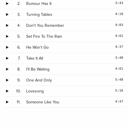
3:43
2.
Rumour Has It
4:10
3.
Turning Tables
4:03
4.
Don't You Remember
4:01
5.
Set Fire To The Rain
4:37
6.
He Won't Go
3:48
7.
Take It All
4:01
8.
I'll Be Waiting
5:48
9.
One And Only
5:16
10.
Lovesong
4:47
11.
Someone Like You