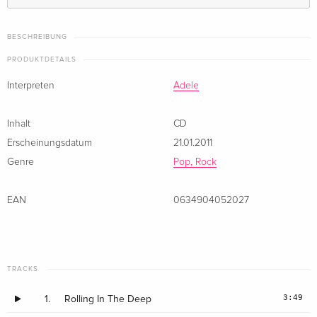
Standard Edition
vergriffen
BESCHREIBUNG
Standard Edition
vergriffen
PRODUKTDETAILS
Interpreten
Adele
Japan Edition
vergriffen
· Japan Edition
Inhalt
CD
Erscheinungsdatum
21.01.2011
Genre
Pop, Rock
EAN
0634904052027
TRACKS
3:49
1.
Rolling In The Deep