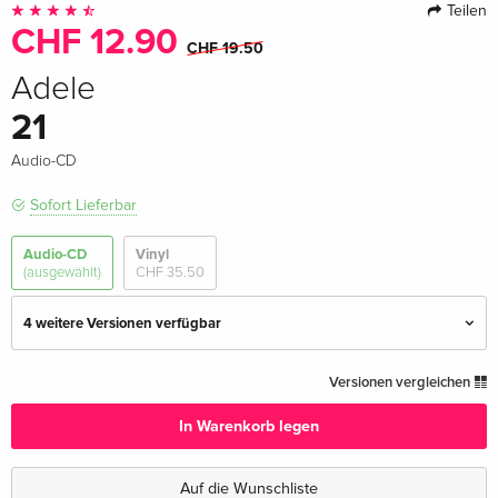
Teilen
CHF 12.90
CHF 19.50
Adele
21
Audio-CD
Sofort Lieferbar
Audio-CD
Vinyl
(ausgewählt)
CHF 35.50
4 weitere Versionen verfügbar
Standard Edition — (ausgewählt)
CHF 12.90
Versionen vergleichen
CHF 19.50
In Warenkorb legen
Japan Edition
CHF 22.50
· Japan Edition
Auf die Wunschliste