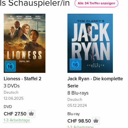
ls Schauspieler/in
Alle 34 Treffer anzeigen
Lioness - Staffel 2
Jack Ryan - Die komplette
3 DVDs
Serie
Deutsch
8 Blu-rays
12.06.2025
Deutsch
05.12.2024
DVD
CHF 27.50
Blu-ray
1-3 Arbeitstage
CHF 98.50
1-3 Arbeitstage