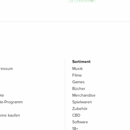
Sortiment
pressum
Musik
Filme
Games
Bücher
ote
Merchandise
iate-Programm
Spielwaren
Zubehör
ine kaufen
CBD
Software
18+