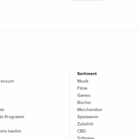
Sortiment
pressum
Musik
Filme
Games
Bücher
ote
Merchandise
iate-Programm
Spielwaren
Zubehör
ine kaufen
CBD
Software