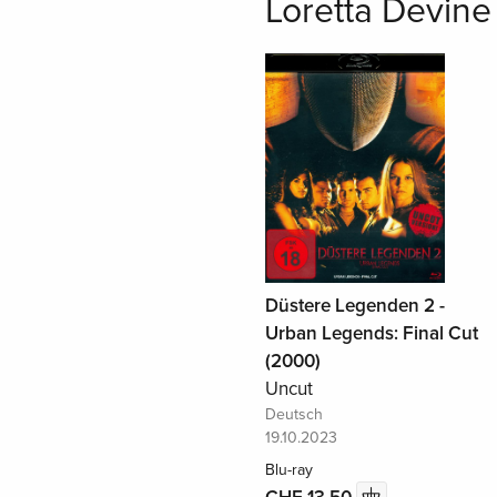
Loretta Devine
Düstere Legenden 2 -
Urban Legends: Final Cut
(2000)
Uncut
Deutsch
19.10.2023
Blu-ray