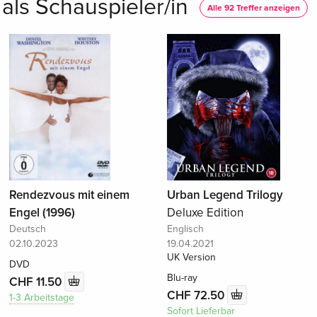
 als Schauspieler/in
Alle 92 Treffer anzeigen
Rendezvous mit einem
Urban Legend Trilogy
Engel (1996)
Deluxe Edition
Deutsch
Englisch
02.10.2023
19.04.2021
UK Version
DVD
Blu-ray
CHF 11.50
CHF 72.50
1-3 Arbeitstage
Sofort Lieferbar