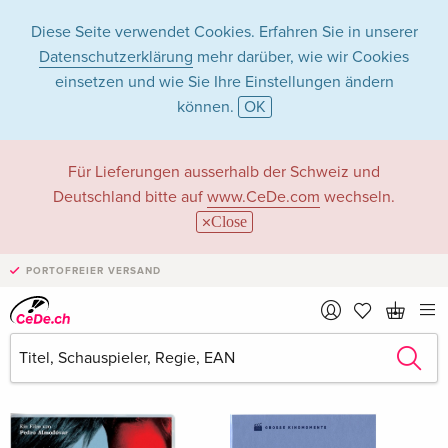
Diese Seite verwendet Cookies. Erfahren Sie in unserer
Datenschutzerklärung
mehr darüber, wie wir Cookies
einsetzen und wie Sie Ihre Einstellungen ändern
können.
OK
Geraldine Chaplin in
Für Lieferungen ausserhalb der Schweiz und
Deutschland bitte auf
www.CeDe.com
wechseln.
Filme - Alle Formate
Close
PORTOFREIER VERSAND
Artikel von Geraldine Chaplin anzeigen im
kompletten Shop
Geraldine Chaplin als Schauspieler/in
Alle 319 Treffer anzeigen