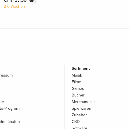
CHF 37.50
2-6 Wochen
Sortiment
pressum
Musik
Filme
Games
Bücher
ote
Merchandise
iate-Programm
Spielwaren
Zubehör
ine kaufen
CBD
Software