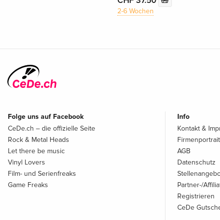
CHF 37.50
2-6 Wochen
Folge uns auf Facebook
Info
CeDe.ch – die offizielle Seite
Kontakt & Im
Rock & Metal Heads
Firmenportrait
Let there be music
AGB
Vinyl Lovers
Datenschutz
Film- und Serienfreaks
Stellenangeb
Game Freaks
Partner-/Affil
Registrieren
CeDe Gutsche