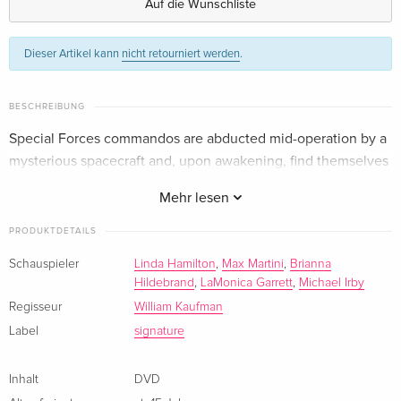
Auf die Wunschliste
Standard Edition
CHF 14.50
Dieser Artikel kann
nicht retourniert werden
.
Französisch
BESCHREIBUNG
Special Forces commandos are abducted mid-operation by a
mysterious spacecraft and, upon awakening, find themselves
prey to a relentless alien race in a fight for survival.
Mehr lesen
PRODUKTDETAILS
Schauspieler
Linda Hamilton
,
Max Martini
,
Brianna
Hildebrand
,
LaMonica Garrett
,
Michael Irby
Regisseur
William Kaufman
Label
signature
Inhalt
DVD