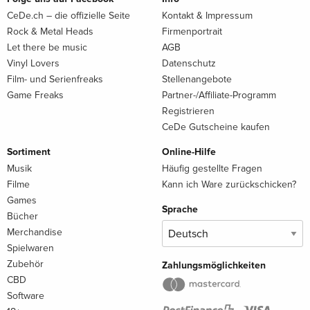
CeDe.ch – die offizielle Seite
Kontakt & Impressum
Rock & Metal Heads
Firmenportrait
Let there be music
AGB
Vinyl Lovers
Datenschutz
Film- und Serienfreaks
Stellenangebote
Game Freaks
Partner-/Affiliate-Programm
Registrieren
CeDe Gutscheine kaufen
Sortiment
Online-Hilfe
Musik
Häufig gestellte Fragen
Filme
Kann ich Ware zurückschicken?
Games
Sprache
Bücher
Merchandise
Spielwaren
Zubehör
Zahlungsmöglichkeiten
CBD
Software