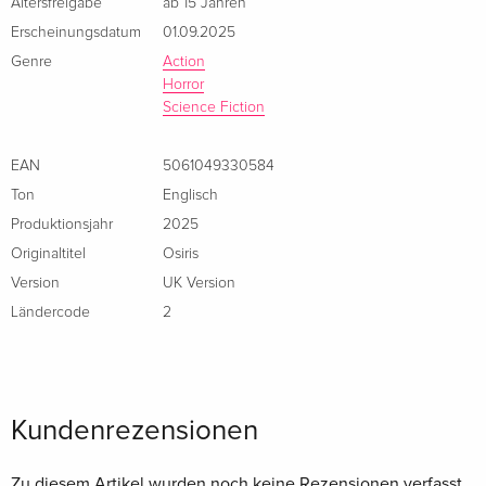
Altersfreigabe
ab 15 Jahren
Erscheinungsdatum
01.09.2025
Genre
Action
Horror
Science Fiction
EAN
5061049330584
Ton
Englisch
Produktionsjahr
2025
Originaltitel
Osiris
Version
UK Version
Ländercode
2
Kundenrezensionen
Zu diesem Artikel wurden noch keine Rezensionen verfasst.