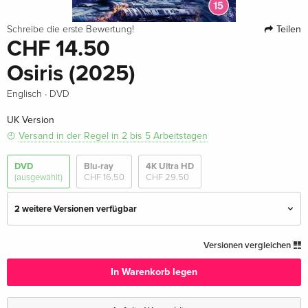
Teilen
Schreibe die erste Bewertung!
CHF 14.50
Osiris (2025)
·
Englisch
DVD
UK Version
Versand in der Regel in 2 bis 5 Arbeitstagen
DVD
Blu-ray
4K Ultra HD
(ausgewählt)
CHF 16.50
CHF 29.50
2 weitere Versionen verfügbar
Standard Edition
CHF 13.50
Versionen vergleichen
Deutsch
In Warenkorb legen
Standard Edition — (ausgewählt)
CHF 14.50
Englisch · UK Version