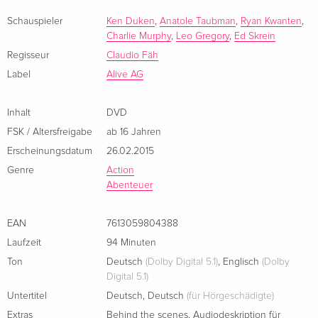
schottische Söldner sind bereits auf der Jagd nach den
Französisch
Wikingern. Sie wurden entsandt von Dunchaid (Danny
Schauspieler
Ken Duken
,
Anatole Taubman
,
Ryan Kwanten
,
Charlie Murphy
,
Leo Gregory
,
Ed Skrein
Keogh), dem König der Schotten, der seine enormen
Standard Edition
vergriffen
Italienisch
Reichtümer schützen will. Unterstützung erhalten die
Regisseur
Claudio Fäh
Wikinger von dem geheimnisvollen Mönch Conrall (Ryan
Label
Alive AG
Standard Edition
vergriffen
Kwanten), der ihnen zwar Unterschlupf gewährt, jedoch
Italienisch
seine wahren Motive verbirgt. Fortan bestreiten die tapferen
Inhalt
DVD
Krieger einen blutigen Kampf um Leben und Tod in den
FSK / Altersfreigabe
ab 16 Jahren
Highlands, Wäldern und Sümpfen Schottlands.
Erscheinungsdatum
26.02.2015
Genre
Action
Abenteuer
EAN
7613059804388
Laufzeit
94 Minuten
Ton
Deutsch
(Dolby Digital 5.1)
,
Englisch
(Dolby
Digital 5.1)
Untertitel
Deutsch
,
Deutsch
(für Hörgeschädigte)
Extras
Behind the scenes
,
Audiodeskription für