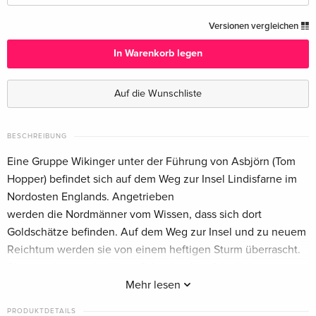
Standard Edition — (ausgewählt)
CHF 12.50
Versionen vergleichen
Deutsch
In Warenkorb legen
Cover C, Limited Edition, Mediabook, 2 Blu-
CHF 21.50
rays + DVD
Auf die Wunschliste
Deutsch
Cover B, Limited Edition, Mediabook, 2 Blu-
CHF 21.50
BESCHREIBUNG
rays + DVD
Eine Gruppe Wikinger unter der Führung von Asbjörn (Tom
Deutsch
Hopper) befindet sich auf dem Weg zur Insel Lindisfarne im
Nordosten Englands. Angetrieben
Cover A, Limited Edition, Mediabook, 2 Blu-
CHF 21.50
rays + DVD
werden die Nordmänner vom Wissen, dass sich dort
Deutsch
Goldschätze befinden. Auf dem Weg zur Insel und zu neuem
Reichtum werden sie von einem heftigen Sturm überrascht.
Standard Edition
CHF 14.50
Sie stranden vor der Küste Schottlands in feindlichem
Englisch · US Version
Gebiet. Der nächstgelegene Stützpunkt Danelag ist weit
Mehr lesen
entfernt und der Weg dahin alles andere als sicher, denn
Standard Edition
vergriffen
PRODUKTDETAILS