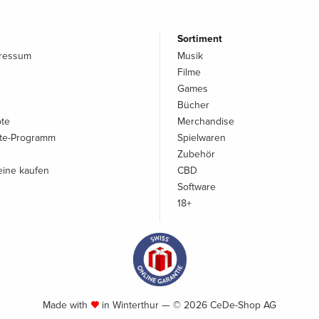
Sortiment
pressum
Musik
Filme
Games
Bücher
ote
Merchandise
iate-Programm
Spielwaren
Zubehör
ine kaufen
CBD
Software
18+
Made with
in Winterthur — © 2026 CeDe-Shop AG