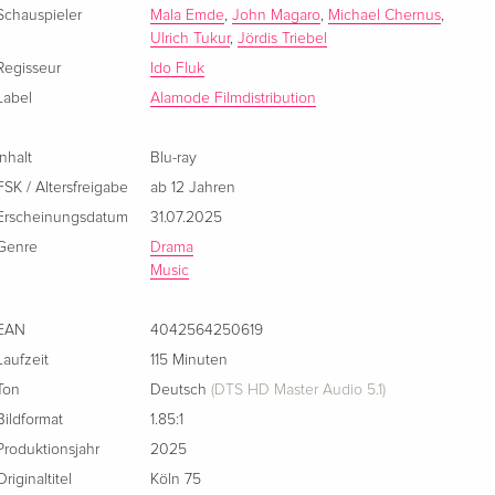
Schauspieler
Mala Emde
,
John Magaro
,
Michael Chernus
,
Ulrich Tukur
,
Jördis Triebel
Regisseur
Ido Fluk
Label
Alamode Filmdistribution
Inhalt
Blu-ray
FSK / Altersfreigabe
ab 12 Jahren
Erscheinungsdatum
31.07.2025
Genre
Drama
Music
EAN
4042564250619
Laufzeit
115 Minuten
Ton
Deutsch
(DTS HD Master Audio 5.1)
Bildformat
1.85:1
Produktionsjahr
2025
Originaltitel
Köln 75