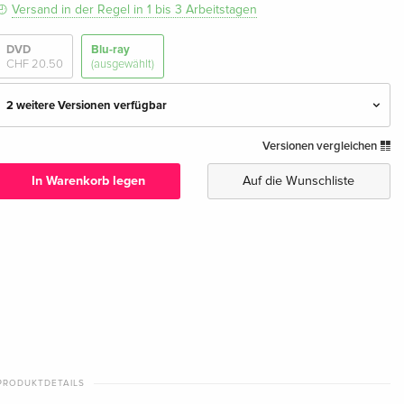
Versand in der Regel in 1 bis 3 Arbeitstagen
DVD
Blu-ray
CHF 20.50
(ausgewählt)
2 weitere Versionen verfügbar
Versionen vergleichen
Standard Edition — (ausgewählt)
CHF 23.50
Deutsch
In Warenkorb legen
Auf die Wunschliste
Standard Edition
CHF 33.50
Englisch · US Version
Limited Edition, Blu-ray + DVD
CHF 32.90
Französisch
CHF 37.50
PRODUKTDETAILS