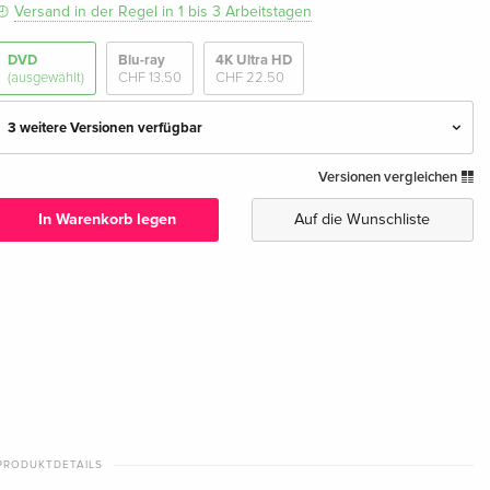
Versand in der Regel in 1 bis 3 Arbeitstagen
DVD
Blu-ray
4K Ultra HD
(ausgewählt)
CHF 13.50
CHF 22.50
3 weitere Versionen verfügbar
Versionen vergleichen
Standard Edition — (ausgewählt)
CHF 19.50
Deutsch
In Warenkorb legen
Auf die Wunschliste
Limited Collector's Edition, Mediabook, 4K Ultra
vergriffen
HD + 2 Blu-rays + DVD
Deutsch
Standard Edition
CHF 12.50
Französisch
Standard Edition
CHF 16.50
Italienisch
PRODUKTDETAILS