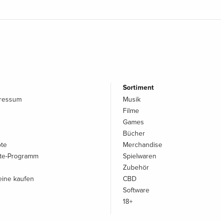
Sortiment
pressum
Musik
Filme
Games
Bücher
ote
Merchandise
iate-Programm
Spielwaren
Zubehör
ine kaufen
CBD
Software
18+