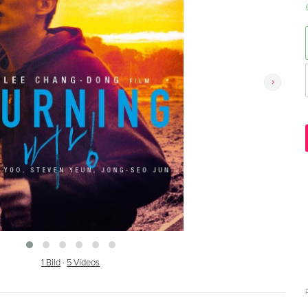
›
1 Bild
·
5 Videos