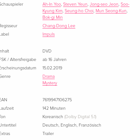
Schauspieler
Ah-In Yoo
,
Steven Yeun
,
Jong-seo Jeon
,
Soo-
Kyung Kim
,
Seung-ho Choi
,
Mun Seong-Kun
,
Bok-gi Min
Regisseur
Chang-Dong Lee
Label
Impuls
Inhalt
DVD
FSK / Altersfreigabe
ab 16 Jahren
Erscheinungsdatum
15.02.2019
Genre
Drama
Mystery
EAN
7619947106275
Laufzeit
142 Minuten
Ton
Koreanisch
(Dolby Digital 5.1)
Untertitel
Deutsch
,
Englisch
,
Französisch
Extras
Trailer