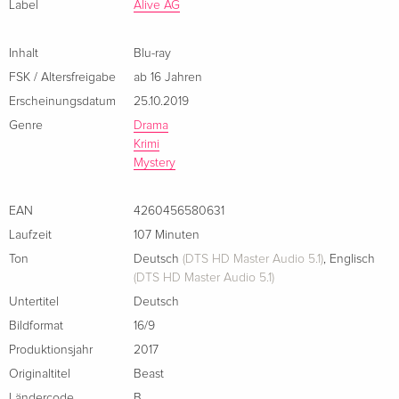
Label
Alive AG
Inhalt
Blu-ray
FSK / Altersfreigabe
ab 16 Jahren
Erscheinungsdatum
25.10.2019
Genre
Drama
Krimi
Mystery
EAN
4260456580631
Laufzeit
107 Minuten
Ton
Deutsch
(DTS HD Master Audio 5.1)
,
Englisch
(DTS HD Master Audio 5.1)
Untertitel
Deutsch
Bildformat
16/9
Produktionsjahr
2017
Originaltitel
Beast
Ländercode
B