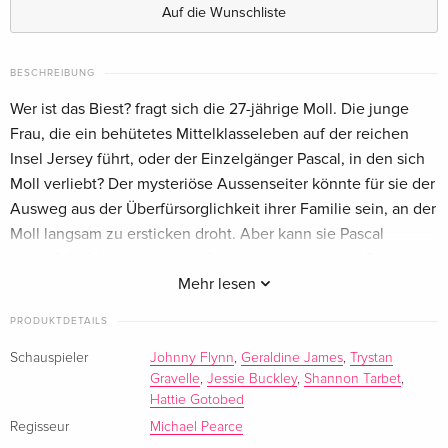
Englisch · US Version
Auf die Wunschliste
BESCHREIBUNG
Wer ist das Biest? fragt sich die 27-jährige Moll. Die junge
Frau, die ein behütetes Mittelklasseleben auf der reichen
Insel Jersey führt, oder der Einzelgänger Pascal, in den sich
Moll verliebt? Der mysteriöse Aussenseiter könnte für sie der
Ausweg aus der Überfürsorglichkeit ihrer Familie sein, an der
Moll langsam zu ersticken droht. Aber kann sie Pascal
trauen? Auf Jersey geht ein Serienmörder um, und Pascal
wird schnell zum Hauptverdächtigen. Hinter der
Mehr lesen
wunderschönen und gleichzeitig unberechenbar rauen
PRODUKTDETAILS
Fassade der Kanalinsel schlummern dunkle Geheimnisse, die
nicht nur Molls Liebe zu Pascal in Gefahr bringen, sondern
Schauspieler
Johnny Flynn
,
Geraldine James
,
Trystan
Gravelle
,
Jessie Buckley
,
Shannon Tarbet
,
auch an Molls Unschuld zweifeln lassen.
Hattie Gotobed
Regisseur
Michael Pearce