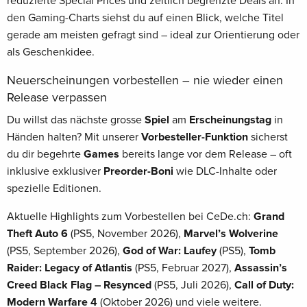
reduzierte Special Prices und zeitlich begrenzte Deals an. In
den Gaming-Charts siehst du auf einen Blick, welche Titel
gerade am meisten gefragt sind – ideal zur Orientierung oder
als Geschenkidee.
Neuerscheinungen vorbestellen – nie wieder einen
Release verpassen
Du willst das nächste grosse
Spiel
am
Erscheinungstag
in
Händen halten? Mit unserer
Vorbesteller-Funktion
sicherst
du dir begehrte
Games
bereits lange vor dem Release – oft
inklusive exklusiver
Preorder-Boni
wie DLC-Inhalte oder
spezielle Editionen.
Aktuelle Highlights zum Vorbestellen bei CeDe.ch:
Grand
Theft Auto 6
(PS5, November 2026),
Marvel’s Wolverine
(PS5, September 2026),
God of War: Laufey
(PS5),
Tomb
Raider: Legacy of Atlantis
(PS5, Februar 2027),
Assassin’s
Creed Black Flag – Resynced
(PS5, Juli 2026),
Call of Duty:
Modern Warfare 4
(Oktober 2026) und viele weitere.