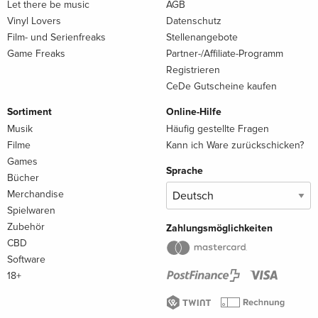
Let there be music
AGB
Vinyl Lovers
Datenschutz
Film- und Serienfreaks
Stellenangebote
Game Freaks
Partner-/Affiliate-Programm
Registrieren
CeDe Gutscheine kaufen
Sortiment
Online-Hilfe
Musik
Häufig gestellte Fragen
Filme
Kann ich Ware zurückschicken?
Games
Sprache
Bücher
Merchandise
Spielwaren
Zubehör
Zahlungsmöglichkeiten
CBD
Software
18+