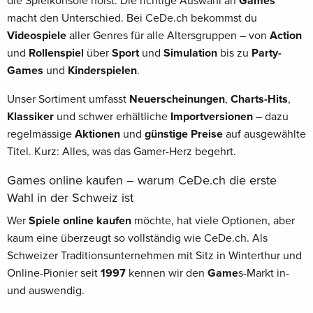
die Spielkonsole holst: Die richtige Auswahl an
Games
macht den Unterschied. Bei CeDe.ch bekommst du
Videospiele
aller Genres für alle Altersgruppen – von
Action
und
Rollenspiel
über
Sport
und
Simulation
bis zu
Party-
Games
und
Kinderspielen
.
Unser Sortiment umfasst
Neuerscheinungen
,
Charts-Hits
,
Klassiker
und schwer erhältliche
Importversionen
– dazu
regelmässige
Aktionen
und
günstige Preise
auf ausgewählte
Titel. Kurz: Alles, was das Gamer-Herz begehrt.
Games online kaufen – warum CeDe.ch die erste
Wahl in der Schweiz ist
Wer
Spiele online kaufen
möchte, hat viele Optionen, aber
kaum eine überzeugt so vollständig wie CeDe.ch. Als
Schweizer Traditionsunternehmen mit Sitz in Winterthur und
Online-Pionier seit
1997
kennen wir den
Game
s-Markt in-
und auswendig.