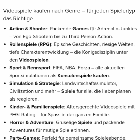
Videospiele kaufen nach Genre – für jeden Spielertyp
das Richtige
Action & Shooter
: Packende
Games
für Adrenalin-Junkies
– von Ego-Shootern bis zu Third-Person-Action.
Rollenspiele (RPG)
: Epische Geschichten, riesige Welten,
tiefe Charakterentwicklung – die Königsdisziplin unter
den
Videospielen
.
Sport & Rennsport
: FIFA, NBA, Forza – alle aktuellen
Sportsimulationen als
Konsolenspiele kaufen
.
Simulation & Strategie
: Landwirtschaftssimulator,
Civilization und mehr –
Spiele
für alle, die lieber planen
als reagieren.
Kinder- & Familienspiele
: Altersgerechte Videospiele mit
PEGI-Rating – für Spass in der ganzen Familie.
Horror & Adventure
: Gruselige
Spiele
und packende
Adventures für mutige Spieler:innen.
Party-Games
: Perfekt für gemeinsame Spieleabende,