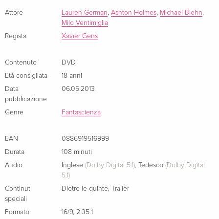
kommt zu ersten Konfrontationen; was mit verletzter Eitelkeit
beginnt, steigert sich nach der ersten Bedrohung von
Attore
Lauren German
,
Ashton Holmes
,
Michael Biehn
,
Milo Ventimiglia
draussen zu einem Machtspiel mit grausamer Konsequenz.
Regista
Xavier Gens
Contenuto
DVD
Età consigliata
18 anni
Data
06.05.2013
pubblicazione
Genre
Fantascienza
EAN
0886919516999
Durata
108 minuti
Audio
Inglese
(Dolby Digital 5.1)
,
Tedesco
(Dolby Digital
5.1)
Continuti
Dietro le quinte
,
Trailer
speciali
Formato
16/9
,
2.35:1