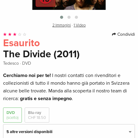
2 Immagini
·
1 Video
Condividi
Esaurito
The Divide (2011)
·
Tedesco
DVD
Cerchiamo noi per te!
I nostri contatti con rivenditori e
collezionisti di tutto il mondo hanno già portato in Svizzera
alcune belle trovate. Manda alla scoperta il nostro team di
ricerca:
gratis e senza impegno
.
DVD
Blu-ray
(scelto)
CHF 18.50
5 altre versioni disponibili