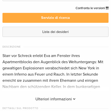
Edizione standard
CHF 16.50
Confronta le versioni
Italiano
Servizio di ricerca
Unrated, Blu-ray + DVD
CHF 19.50
Inglese · US Version
Lista dei desideri
Edizione standard
Esaurito
Inglese · US Version
DESCRIZIONE
Starr vor Schreck erlebt Eva am Fenster ihres
Edizione standard — (scelto)
Esaurito
Apartmentblocks den Augenblick des Weltuntergangs: Mit
Tedesco
gewaltigen Explosionen verabschiedet sich New York in
einem Inferno aus Feuer und Rauch. In letzter Sekunde
Edizione standard
Esaurito
erreicht sie zusammen mit ihrem Ehemann und einigen
Francese
Nachbarn den schützenden Keller. In dem bunkerartigen
Komplex eingeschlossen, hoffen die Menschen auf baldige
Collector's Edition, Blu-ray + 2 DVD
Esaurito
Francese
Rettung. Doch als klar wird, dass diese nicht kommt, muss
Ulteriori informazioni
sich die zusammengewürfelte Gruppe selbst helfen. Es
DETTAGLI SUL PRODOTTO