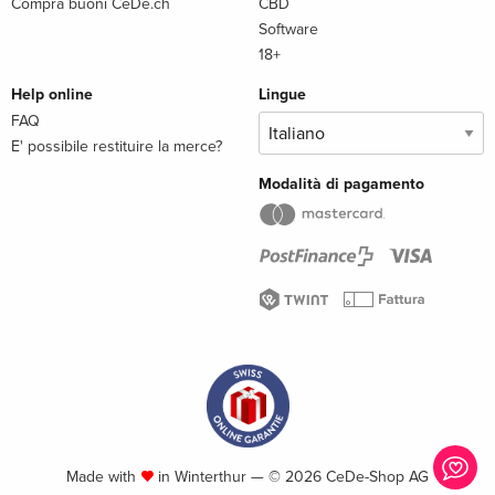
Compra buoni CeDe.ch
CBD
Software
18+
Help online
Lingue
FAQ
E' possibile restituire la merce?
Modalità di pagamento
Made with
in Winterthur — © 2026 CeDe-Shop AG