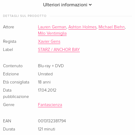
unhinged by their close quarters and hopelessness, each act
Ulteriori informazioni
against one another becomes more depraved than the
DETTAGLI SUL PRODOTTO
previous. While everyone in the bunker allows themselves to
lose their humanity, one survivor holds onto a thin chance for
Attore
Lauren German
,
Ashton Holmes
,
Michael Biehn
,
Milo Ventimiglia
escape even with no promise of salvation on the outside.
Regista
Xavier Gens
Mostra descrizione in altre lingue
Label
STARZ / ANCHOR BAY
Contenuto
Blu-ray + DVD
Edizione
Unrated
Età consigliata
18 anni
Data
17.04.2012
pubblicazione
Genre
Fantascienza
EAN
0013132381794
Durata
121 minuti