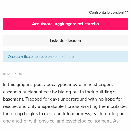
Edizione standard
CHF 18.50
Confronta le versioni
Italiano
Acquistare, aggiungere nel carrello
Unrated, Blu-ray + DVD — (scelto)
CHF 19.50
Inglese · US Version
Lista dei desideri
Edizione standard
Esaurito
Questo articolo
non può essere restituito
.
Tedesco
Edizione standard
Esaurito
DESCRIZIONE
Francese
In this graphic, post-apocalyptic movie, nine strangers
escape a nuclear attack by hiding out in their building's
Collector's Edition, Blu-ray + 2 DVD
Esaurito
Francese
basement. Trapped for days underground with no hope for
rescue, and only unspeakable horrors awaiting them outside,
the group begins to descend into madness, each turning on
one another with physical and psychological torment. As
supplies dwindle, tensions flare, and they grow increasingly