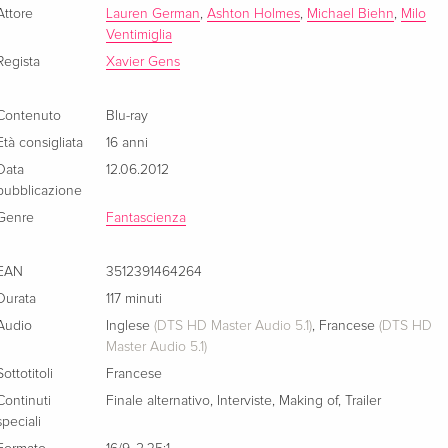
Edizione standard — (scelto)
Esaurito
Attore
Lauren German
,
Ashton Holmes
,
Michael Biehn
,
Milo
Francese
Ventimiglia
Regista
Xavier Gens
Collector's Edition, Blu-ray + 2 DVD
Esaurito
Francese
Contenuto
Blu-ray
Età consigliata
16 anni
Data
12.06.2012
pubblicazione
Genre
Fantascienza
EAN
3512391464264
Durata
117 minuti
Audio
Inglese
(DTS HD Master Audio 5.1)
,
Francese
(DTS HD
Master Audio 5.1)
Sottotitoli
Francese
Continuti
Finale alternativo
,
Interviste
,
Making of
,
Trailer
speciali