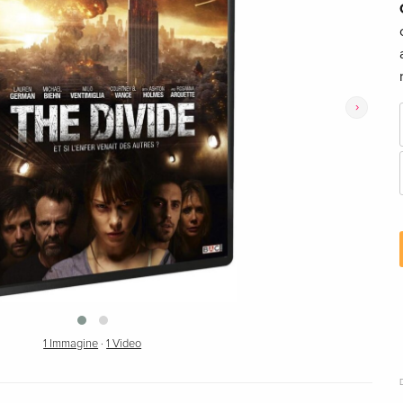
›
1 Immagine
·
1 Video