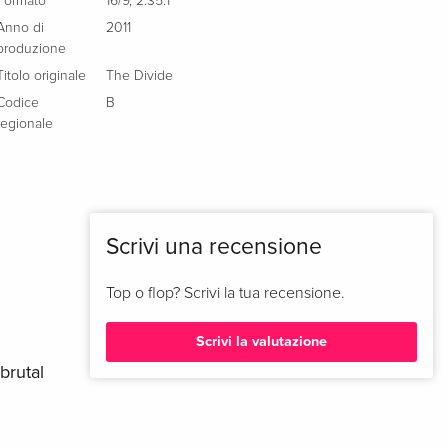
Formato
16/9
,
2.35:1
Anno di
2011
produzione
Titolo originale
The Divide
Codice
B
regionale
Scrivi una recensione
Top o flop? Scrivi la tua recensione.
Scrivi la valutazione
brutal