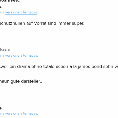
s
.
 una
versione alternativa
.
kschutzhüllen auf Vorrat sind immer super.
chaela
.
 una
versione alternativa
.
..wer ein drama ohne totale action a la james bond sehn wi
aun!gute darsteller..
g
.
 una
versione alternativa
.