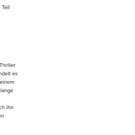
Teil
hriller
ndelt es
 einem
 lange
ch ihn
en