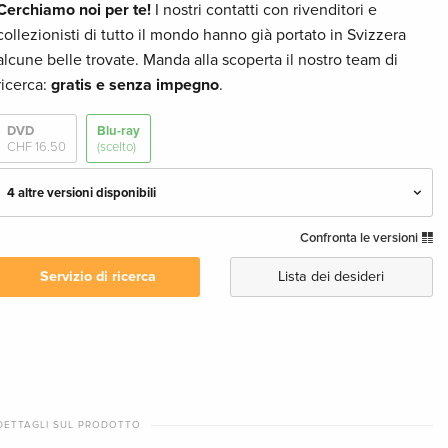
Cerchiamo noi per te!
I nostri contatti con rivenditori e
collezionisti di tutto il mondo hanno già portato in Svizzera
alcune belle trovate. Manda alla scoperta il nostro team di
ricerca:
gratis e senza impegno
.
DVD
Blu-ray
CHF 16.50
(scelto)
4 altre versioni disponibili
Confronta le versioni
Edizione standard
CHF 18.50
Italiano
Servizio di ricerca
Lista dei desideri
Unrated, Blu-ray + DVD
CHF 19.50
Inglese · US Version
Edizione standard
Esaurito
Tedesco
DETTAGLI SUL PRODOTTO