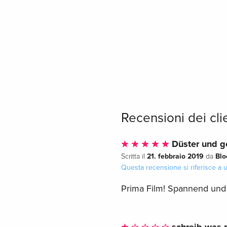
Recensioni dei cli
Düster und g
21. febbraio 2019
Blo
Scritta il
da
Questa recensione si riferisce a
Prima Film! Spannend und re
schreib was p