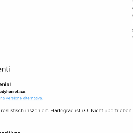
enti
enial
odyhorseface
.
 una
versione alternativa
.
alistisch inszeniert. Härtegrad ist i.O. Nicht übertrieben 
ositives..