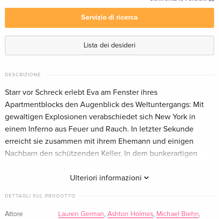
Italiano
Servizio di ricerca
Unrated, Blu-ray + DVD
CHF 19.50
Inglese · US Version
Lista dei desideri
Edizione standard — (scelto)
Esaurito
Tedesco
DESCRIZIONE
Starr vor Schreck erlebt Eva am Fenster ihres
Edizione standard
Esaurito
Apartmentblocks den Augenblick des Weltuntergangs: Mit
Francese
gewaltigen Explosionen verabschiedet sich New York in
einem Inferno aus Feuer und Rauch. In letzter Sekunde
Collector's Edition, Blu-ray + 2 DVD
Esaurito
erreicht sie zusammen mit ihrem Ehemann und einigen
Francese
Nachbarn den schützenden Keller. In dem bunkerartigen
Komplex eingeschlossen, hoffen die Menschen auf baldige
Rettung. Doch als klar wird, dass diese nicht kommt, muss
Ulteriori informazioni
sich die zusammengewürfelte Gruppe selbst helfen. Es
DETTAGLI SUL PRODOTTO
kommt zu ersten Konfrontationen; was mit verletzter Eitelkeit
beginnt, steigert sich nach der ersten Bedrohung von
Attore
Lauren German
,
Ashton Holmes
,
Michael Biehn
,