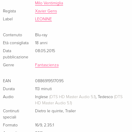
Milo Ventimiglia
draussen zu einem Machtspiel mit grausamer Konsequenz.
Regista
Xavier Gens
Label
LEONINE
Contenuto
Blu-ray
Età consigliata
18 anni
Data
08.05.2015
pubblicazione
Genre
Fantascienza
EAN
0886919517095
Durata
113 minuti
Audio
Inglese
(DTS HD Master Audio 5.1)
,
Tedesco
(DTS
HD Master Audio 5.1)
Continuti
Dietro le quinte
,
Trailer
speciali
Formato
16/9
,
2.35:1