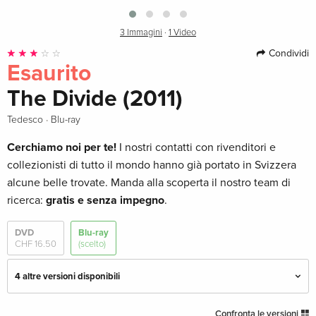
3 Immagini
·
1 Video
Condividi
Esaurito
The Divide (2011)
·
Tedesco
Blu-ray
Cerchiamo noi per te!
I nostri contatti con rivenditori e
collezionisti di tutto il mondo hanno già portato in Svizzera
alcune belle trovate. Manda alla scoperta il nostro team di
ricerca:
gratis e senza impegno
.
DVD
Blu-ray
CHF 16.50
(scelto)
4 altre versioni disponibili
Edizione standard
CHF 18.50
Confronta le versioni