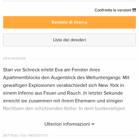
Edizione standard
CHF 16.50
Confronta le versioni
Italiano
Servizio di ricerca
Unrated, Blu-ray + DVD
CHF 19.50
Inglese · US Version
Lista dei desideri
Edizione standard
Esaurito
Inglese · US Version
DESCRIZIONE
Starr vor Schreck erlebt Eva am Fenster ihres
Edizione standard — (scelto)
Esaurito
Apartmentblocks den Augenblick des Weltuntergangs: Mit
Tedesco
gewaltigen Explosionen verabschiedet sich New York in
einem Inferno aus Feuer und Rauch. In letzter Sekunde
Edizione standard
Esaurito
erreicht sie zusammen mit ihrem Ehemann und einigen
Francese
Nachbarn den schützenden Keller. In dem bunkerartigen
Komplex eingeschlossen, hoffen die Menschen auf baldige
Collector's Edition, Blu-ray + 2 DVD
Esaurito
Francese
Rettung. Doch als klar wird, dass diese nicht kommt, muss
Ulteriori informazioni
sich die zusammengewürfelte Gruppe selbst helfen. Es
DETTAGLI SUL PRODOTTO