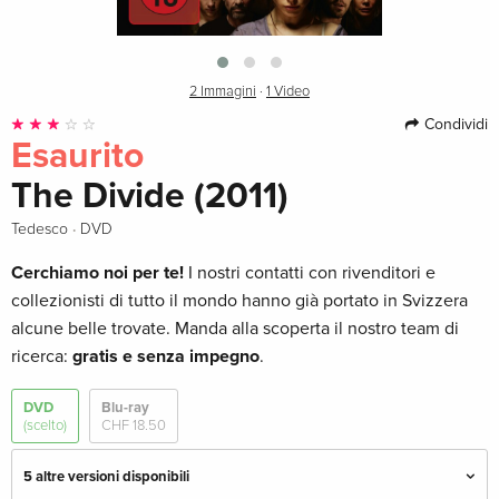
2 Immagini
·
1 Video
Condividi
Esaurito
The Divide (2011)
·
Tedesco
DVD
Cerchiamo noi per te!
I nostri contatti con rivenditori e
collezionisti di tutto il mondo hanno già portato in Svizzera
alcune belle trovate. Manda alla scoperta il nostro team di
ricerca:
gratis e senza impegno
.
DVD
Blu-ray
(scelto)
CHF 18.50
5 altre versioni disponibili