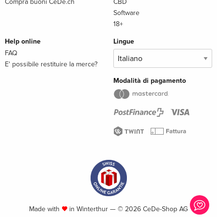
Compra buoni CeDe.ch
CBD
Software
18+
Help online
Lingue
FAQ
E' possibile restituire la merce?
Modalità di pagamento
Made with
in Winterthur — © 2026 CeDe-Shop AG