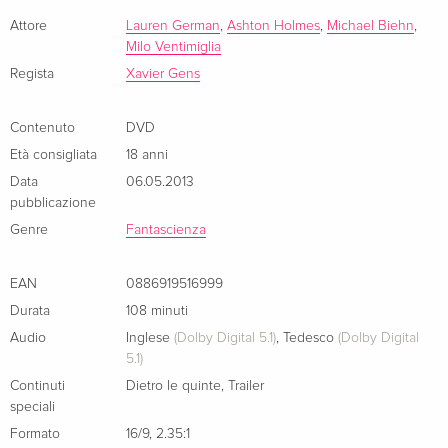
kommt zu ersten Konfrontationen; was mit verletzter Eitelkeit
beginnt, steigert sich nach der ersten Bedrohung von
Attore
Lauren German
,
Ashton Holmes
,
Michael Biehn
,
Milo Ventimiglia
draussen zu einem Machtspiel mit grausamer Konsequenz.
Regista
Xavier Gens
Contenuto
DVD
Età consigliata
18 anni
Data
06.05.2013
pubblicazione
Genre
Fantascienza
EAN
0886919516999
Durata
108 minuti
Audio
Inglese
(Dolby Digital 5.1)
,
Tedesco
(Dolby Digital
5.1)
Continuti
Dietro le quinte
,
Trailer
speciali
Formato
16/9
,
2.35:1