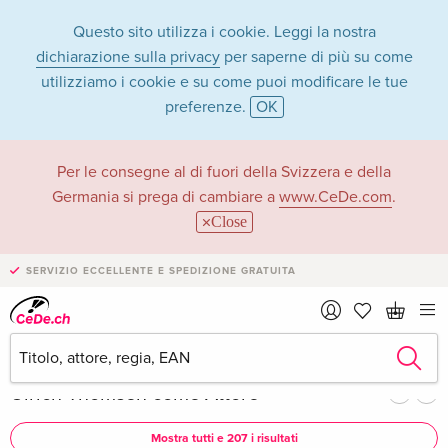
Questo sito utilizza i cookie. Leggi la nostra
dichiarazione sulla privacy
per saperne di più su come
utilizziamo i cookie e su come puoi modificare le tue
preferenze.
OK
Ulrich Thomsen
Per le consegne al di fuori della Svizzera e della
Germania si prega di cambiare a
www.CeDe.com
.
nella categoria Film
Close
- Tutti formati
SERVIZIO ECCELLENTE E SPEDIZIONE GRATUITA
Articoli di Ulrich Thomsen in
shop completo
Ulrich Thomsen come Attore
Mostra tutti e 207 i risultati