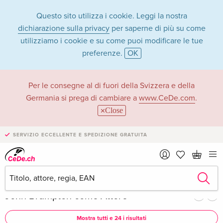
Questo sito utilizza i cookie. Leggi la nostra
dichiarazione sulla privacy
per saperne di più su come
utilizziamo i cookie e su come puoi modificare le tue
preferenze.
OK
John Brumpton
Per le consegne al di fuori della Svizzera e della
Germania si prega di cambiare a
www.CeDe.com
.
nella categoria Film
Close
- Tutti formati
SERVIZIO ECCELLENTE E SPEDIZIONE GRATUITA
Articoli di John Brumpton in
shop completo
John Brumpton come Attore
Mostra tutti e 24 i risultati