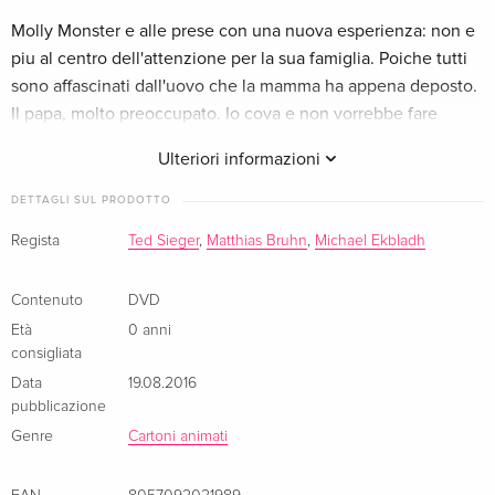
Molly Monster e alle prese con una nuova esperienza: non e
Edizione standard
Esaurito
piu al centro dell'attenzione per la sua famiglia. Poiche tutti
Tedesco
sono affascinati dall'uovo che la mamma ha appena deposto.
Il papa, molto preoccupato. Io cova e non vorrebbe fare
La Collection Cinéma pour les tout-petits
CHF 23.50
sbagli. I genitori hanno sempre meno tempo par Molly.
Francese
Ulteriori informazioni
Edizione standard
Esaurito
DETTAGLI SUL PRODOTTO
Francese
Regista
Ted Sieger
,
Matthias Bruhn
,
Michael Ekbladh
Contenuto
DVD
Età
0 anni
consigliata
Data
19.08.2016
pubblicazione
Genre
Cartoni animati