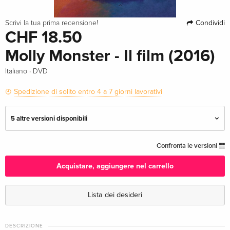
Condividi
Scrivi la tua prima recensione!
CHF 18.50
Molly Monster - Il film (2016)
·
Italiano
DVD
Spedizione di solito entro 4 a 7 giorni lavorativi
5 altre versioni disponibili
Edizione standard — (scelto)
CHF 18.50
Confronta le versioni
Italiano
Acquistare, aggiungere nel carrello
Edizione standard
CHF 16.50
Inglese · UK Version
Lista dei desideri
Edizione standard
CHF 13.50
Tedesco
DESCRIZIONE