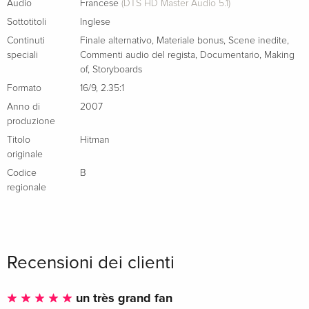
Audio
Francese
(DTS HD Master Audio 5.1)
Sottotitoli
Inglese
Continuti
Finale alternativo
,
Materiale bonus
,
Scene inedite
,
speciali
Commenti audio del regista
,
Documentario
,
Making
of
,
Storyboards
Formato
16/9
,
2.35:1
Anno di
2007
produzione
Titolo
Hitman
originale
Codice
B
regionale
Recensioni dei clienti
un très grand fan