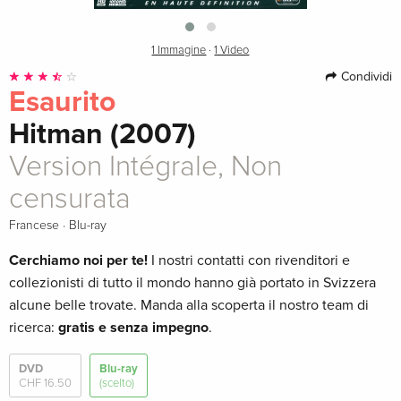
1 Immagine
·
1 Video
Condividi
Esaurito
Hitman (2007)
Version Intégrale, Non
censurata
·
Francese
Blu-ray
Cerchiamo noi per te!
I nostri contatti con rivenditori e
collezionisti di tutto il mondo hanno già portato in Svizzera
alcune belle trovate. Manda alla scoperta il nostro team di
ricerca:
gratis e senza impegno
.
DVD
Blu-ray
CHF 16.50
(scelto)