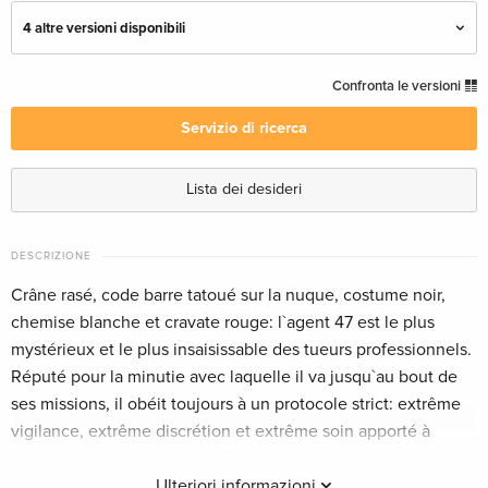
4 altre versioni disponibili
Edizione standard
Esaurito
Confronta le versioni
Italiano
Servizio di ricerca
Unrated
Esaurito
Inglese · US Version
Lista dei desideri
Edizione standard
Esaurito
Tedesco
DESCRIZIONE
Crâne rasé, code barre tatoué sur la nuque, costume noir,
Edizione standard
Esaurito
chemise blanche et cravate rouge: l`agent 47 est le plus
Francese
mystérieux et le plus insaisissable des tueurs professionnels.
Réputé pour la minutie avec laquelle il va jusqu`au bout de
Version Intégrale, Non censurata — (scelto)
Esaurito
ses missions, il obéit toujours à un protocole strict: extrême
Francese
vigilance, extrême discrétion et extrême soin apporté à
l`exécution de ses contrats. Patience et détermination sont
ses deux armes de prédilection. Rien ne l`arrête. Sa
Ulteriori informazioni