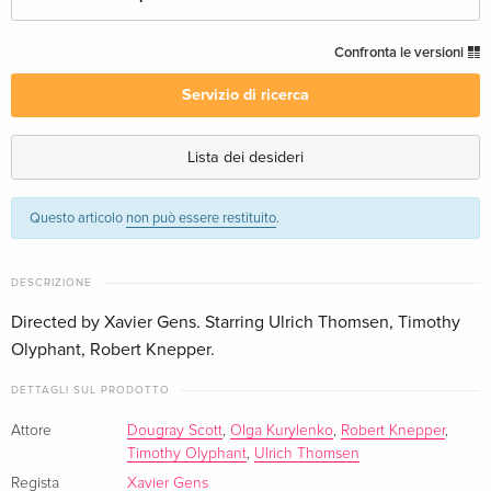
Edizione standard
CHF 16.50
Confronta le versioni
Italiano
Servizio di ricerca
Edizione standard
Esaurito
Inglese · UK Version
Lista dei desideri
Edizione Speciale, Unrated, 2 DVD — (scelto)
Esaurito
Questo articolo
non può essere restituito
.
Inglese · US Version
Edizione standard
Esaurito
DESCRIZIONE
Tedesco
Directed by Xavier Gens. Starring Ulrich Thomsen, Timothy
Olyphant, Robert Knepper.
Non censurata, Version Intégrale
CHF 14.50
Francese
DETTAGLI SUL PRODOTTO
Extended Edition
Esaurito
Attore
Dougray Scott
,
Olga Kurylenko
,
Robert Knepper
,
Francese
Timothy Olyphant
,
Ulrich Thomsen
Regista
Xavier Gens