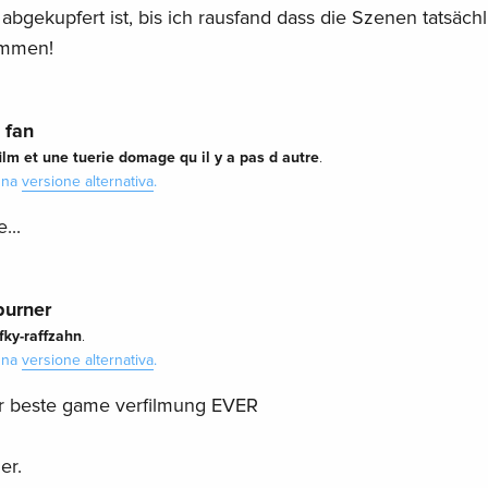
abgekupfert ist, bis ich rausfand dass die Szenen tatsächl
ammen!
 fan
film et une tuerie domage qu il y a pas d autre
.
 una
versione alternativa
.
...
burner
ifky-raffzahn
.
 una
versione alternativa
.
ar beste game verfilmung EVER
er.