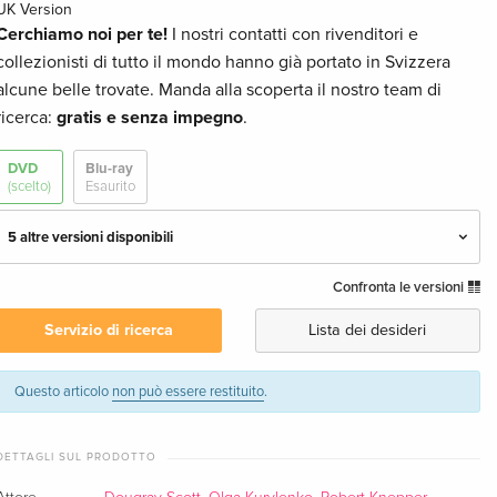
UK Version
Cerchiamo noi per te!
I nostri contatti con rivenditori e
collezionisti di tutto il mondo hanno già portato in Svizzera
alcune belle trovate. Manda alla scoperta il nostro team di
ricerca:
gratis e senza impegno
.
DVD
Blu-ray
(scelto)
Esaurito
5 altre versioni disponibili
Confronta le versioni
Edizione standard
CHF 16.50
Italiano
Servizio di ricerca
Lista dei desideri
Edizione standard — (scelto)
Esaurito
Inglese · UK Version
Questo articolo
non può essere restituito
.
Edizione Speciale, Unrated, 2 DVD
Esaurito
DETTAGLI SUL PRODOTTO
Inglese · US Version