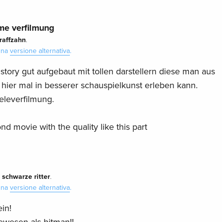
me verfilmung
-raffzahn
.
 una
versione alternativa
.
te story gut aufgebaut mit tollen darstellern diese man aus
hier mal in besserer schauspielkunst erleben kann.
ieleverfilmung.
nd movie with the quality like this part
 schwarze ritter
.
 una
versione alternativa
.
in!