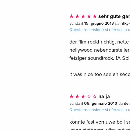
sehr gute ga
15. giugno 2013
rifky
Scritta il
da
Questa recensione si riferisce a
der film rockt richtig, net
hollywood nebendarsteller 
fetziger soundtrack, 1A Sp
it was nice too see an seco
na ja
06. gennaio 2010
der
Scritta il
da
Questa recensione si riferisce a
könnte fast von uwe boll se