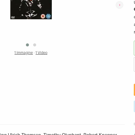
›
1 Immagine
·
1 Video