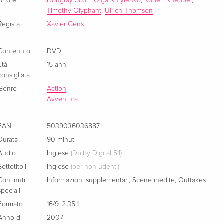
Attore
Dougray Scott
,
Olga Kurylenko
,
Robert Knepper
,
Edizione standard
Esaurito
Timothy Olyphant
,
Ulrich Thomsen
Tedesco
Regista
Xavier Gens
Non censurata, Version Intégrale
CHF 14.50
Contenuto
DVD
Francese
Età
15 anni
consigliata
Extended Edition
Esaurito
Francese
Genre
Action
Avventura
EAN
5039036036887
Durata
90 minuti
Audio
Inglese
(Dolby Digital 5.1)
Sottotitoli
Inglese
(per non udenti)
Continuti
Informazioni supplementari
,
Scene inedite
,
Outtakes
speciali
Formato
16/9
,
2.35:1
Anno di
2007