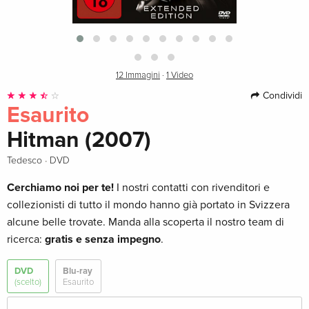
12 Immagini
·
1 Video
Condividi
Esaurito
Hitman (2007)
·
Tedesco
DVD
Cerchiamo noi per te!
I nostri contatti con rivenditori e
collezionisti di tutto il mondo hanno già portato in Svizzera
alcune belle trovate. Manda alla scoperta il nostro team di
ricerca:
gratis e senza impegno
.
DVD
Blu-ray
(scelto)
Esaurito