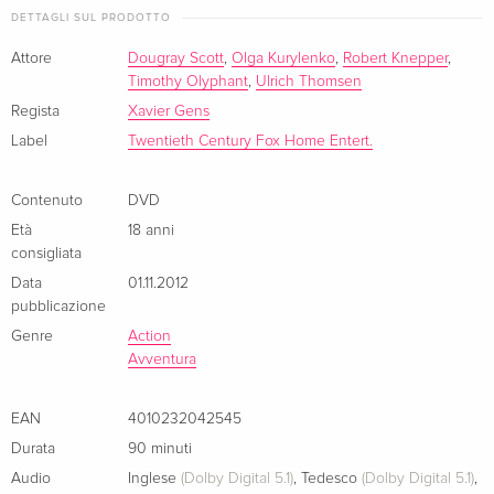
Während er den Attacken seiner Gegner ausweicht, kämpft
DETTAGLI SUL PRODOTTO
Agent 47 darum, herauszufinden, wer ihn aus dem Weg
räumen will - und warum. Doch damit nicht genug, auch die
Attore
Dougray Scott
,
Olga Kurylenko
,
Robert Knepper
,
Timothy Olyphant
,
Ulrich Thomsen
geheimnisvolle Nika entwickelt sich zu einer grossen
Herausforderung für den kühlen Killer.
Regista
Xavier Gens
Label
Twentieth Century Fox Home Entert.
Contenuto
DVD
Età
18 anni
consigliata
Data
01.11.2012
pubblicazione
Genre
Action
Avventura
EAN
4010232042545
Durata
90 minuti
Audio
Inglese
(Dolby Digital 5.1)
,
Tedesco
(Dolby Digital 5.1)
,