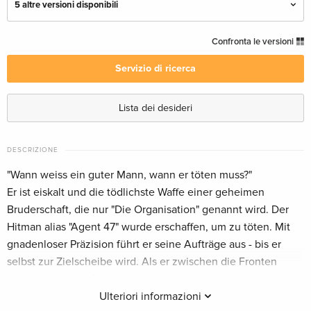
5 altre versioni disponibili
Edizione standard
CHF 16.50
Confronta le versioni
Italiano
Servizio di ricerca
Edizione standard
Esaurito
Inglese · UK Version
Lista dei desideri
Edizione Speciale, Unrated, 2 DVD
Esaurito
Inglese · US Version
DESCRIZIONE
"Wann weiss ein guter Mann, wann er töten muss?"
Edizione standard — (scelto)
Esaurito
Er ist eiskalt und die tödlichste Waffe einer geheimen
Tedesco
Bruderschaft, die nur "Die Organisation" genannt wird. Der
Hitman alias "Agent 47" wurde erschaffen, um zu töten. Mit
Non censurata, Version Intégrale
CHF 14.50
gnadenloser Präzision führt er seine Aufträge aus - bis er
Francese
selbst zur Zielscheibe wird. Als er zwischen die Fronten
eines politischen Machtspiels von Interpol und dem
Extended Edition
Esaurito
Francese
russischen Militär gerät, wird aus dem Jäger der Gejagte.
Ulteriori informazioni