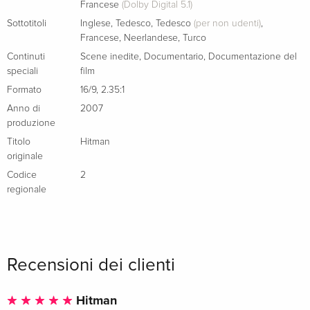
Francese
(Dolby Digital 5.1)
Sottotitoli
Inglese
,
Tedesco
,
Tedesco
(per non udenti)
,
Francese
,
Neerlandese
,
Turco
Continuti
Scene inedite
,
Documentario
,
Documentazione del
speciali
film
Formato
16/9
,
2.35:1
Anno di
2007
produzione
Titolo
Hitman
originale
Codice
2
regionale
Recensioni dei clienti
Hitman