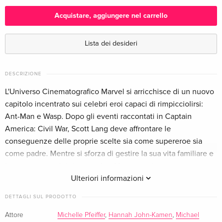
Italiano
Acquistare, aggiungere nel carrello
4K Ultra HD + Blu-ray
CHF 29.50
Inglese · UK Version
Lista dei desideri
4K Ultra HD + Blu-ray
CHF 34.50
Tedesco
DESCRIZIONE
L'Universo Cinematografico Marvel si arricchisce di un nuovo
Mondo, Edizione Limitata, Steelbook, 4K Ultra
Esaurito
capitolo incentrato sui celebri eroi capaci di rimpicciolirsi:
HD + Blu-ray
Ant-Man e Wasp. Dopo gli eventi raccontati in Captain
Tedesco
America: Civil War, Scott Lang deve affrontare le
conseguenze delle proprie scelte sia come supereroe sia
4K Ultra HD + Blu-ray
CHF 18.50
Francese
come padre. Mentre si sforza di gestire la sua vita familiare e
le sue responsabilità come Ant-Man, si vede assegnare una
Mondo, Edizione Limitata, Steelbook, 4K Ultra
Esaurito
nuova e urgente missione da Hope van Dyne e dal Dr. Hank
Ulteriori informazioni
HD + Blu-ray
Pym. Scott dovrà indossare ancora una volta la sua tuta e
Francese
DETTAGLI SUL PRODOTTO
imparare a combattere al fianco di Wasp, mentre la squadra
cercherà di far luce sui segreti del proprio passato
Attore
Michelle Pfeiffer
,
Hannah John-Kamen
,
Michael