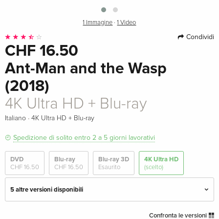
1 Immagine
·
1 Video
Condividi
CHF 16.50
Ant-Man and the Wasp
(2018)
4K Ultra HD + Blu-ray
·
Italiano
4K Ultra HD + Blu-ray
Spedizione di solito entro 2 a 5 giorni lavorativi
DVD
Blu-ray
Blu-ray 3D
4K Ultra HD
CHF 16.50
CHF 16.50
Esaurito
(scelto)
5 altre versioni disponibili
4K Ultra HD + Blu-ray — (scelto)
CHF 16.50
Confronta le versioni