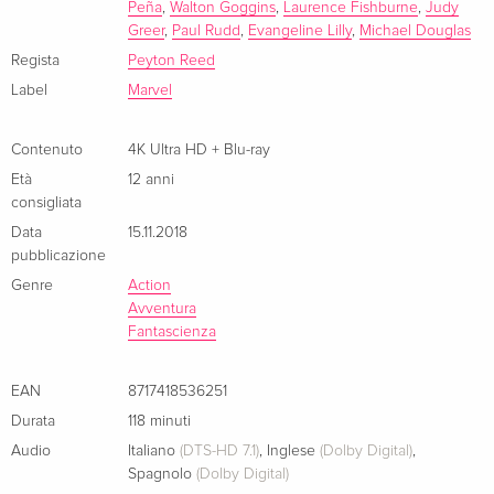
Peña
,
Walton Goggins
,
Laurence Fishburne
,
Judy
Greer
,
Paul Rudd
,
Evangeline Lilly
,
Michael Douglas
Regista
Peyton Reed
Label
Marvel
Contenuto
4K Ultra HD + Blu-ray
Età
12 anni
consigliata
Data
15.11.2018
pubblicazione
Genre
Action
Avventura
Fantascienza
EAN
8717418536251
Durata
118 minuti
Audio
Italiano
(DTS-HD 7.1)
,
Inglese
(Dolby Digital)
,
Spagnolo
(Dolby Digital)