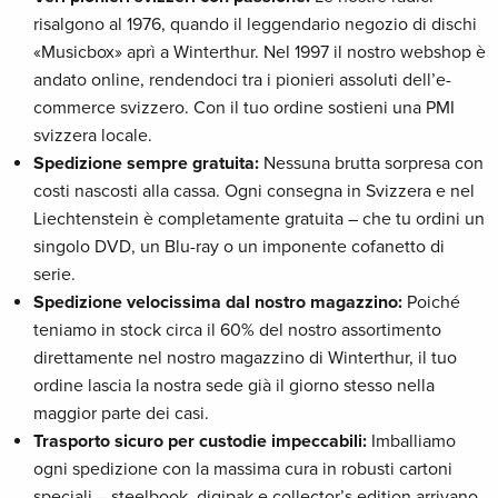
risalgono al 1976, quando il leggendario negozio di dischi
«Musicbox» aprì a Winterthur. Nel 1997 il nostro webshop è
andato online, rendendoci tra i pionieri assoluti dell’e-
commerce svizzero. Con il tuo ordine sostieni una PMI
svizzera locale.
Spedizione sempre gratuita:
Nessuna brutta sorpresa con
costi nascosti alla cassa. Ogni consegna in Svizzera e nel
Liechtenstein è completamente gratuita – che tu ordini un
singolo DVD, un Blu-ray o un imponente cofanetto di
serie.
Spedizione velocissima dal nostro magazzino:
Poiché
teniamo in stock circa il 60% del nostro assortimento
direttamente nel nostro magazzino di Winterthur, il tuo
ordine lascia la nostra sede già il giorno stesso nella
maggior parte dei casi.
Trasporto sicuro per custodie impeccabili:
Imballiamo
ogni spedizione con la massima cura in robusti cartoni
speciali – steelbook, digipak e collector’s edition arrivano