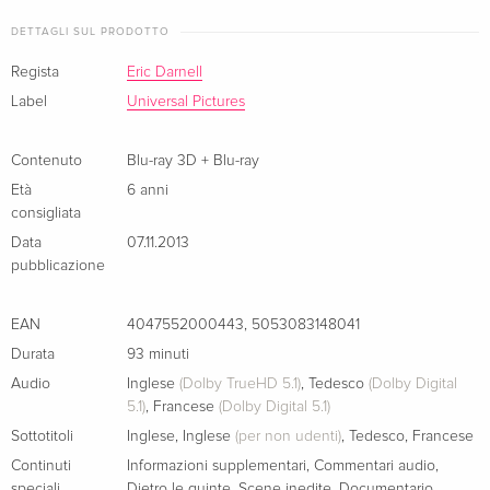
Tiercrew Zuflucht in einem Wanderzirkus und das Chaos
DETTAGLI SUL PRODOTTO
nimmt seinen Lauf!
Knallig, quietschig, kunterbunt - diese verrückten Zootiere
Regista
Eric Darnell
muss man einfach gern haben!
Label
Universal Pictures
Contenuto
Blu-ray 3D + Blu-ray
Età
6 anni
consigliata
Data
07.11.2013
pubblicazione
EAN
4047552000443
,
5053083148041
Durata
93 minuti
Audio
Inglese
(Dolby TrueHD 5.1)
,
Tedesco
(Dolby Digital
5.1)
,
Francese
(Dolby Digital 5.1)
Sottotitoli
Inglese
,
Inglese
(per non udenti)
,
Tedesco
,
Francese
Continuti
Informazioni supplementari
,
Commentari audio
,
speciali
Dietro le quinte
,
Scene inedite
,
Documentario
,