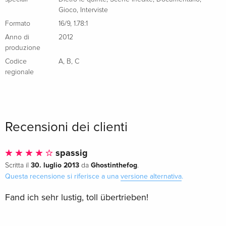
Gioco
,
Interviste
Formato
16/9
,
1.78:1
Anno di
2012
produzione
Codice
A
,
B
,
C
regionale
Recensioni dei clienti
spassig
30. luglio 2013
Ghostinthefog
Scritta il
da
.
Questa recensione si riferisce a una
versione alternativa
.
Fand ich sehr lustig, toll übertrieben!