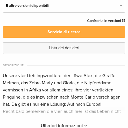
5 altre versioni disponibili
Edizione standard
CHF 16.50
Confronta le versioni
Italiano
Servizio di ricerca
Riedizione
Esaurito
Italiano
Lista dei desideri
Blu-ray 3D (+2D) + Blu-ray + DVD
Esaurito
Inglese · US Version
DESCRIZIONE
Unsere vier Lieblingszootiere, der Löwe Alex, die Giraffe
Blu-ray 3D + Blu-ray — (scelto)
Esaurito
Melman, das Zebra Marty und Gloria, die Nilpferddame,
Tedesco
vermissen in Afrika vor allem eines: ihre vier verrückten
Pinguine, die es inzwischen nach Monte Carlo verschlagen
Blu-ray 3D (+2D) + 2 Blu-ray + DVD
Esaurito
hat. Da gibt es nur eine Lösung: Auf nach Europa!
Tedesco
Recht bald bemerken die vier, auch hier ist das Leben nicht
einfach, denn Tierfängerin DuBois und ihr Team sind ihnen
Blu-ray 3D (+2D) + DVD
Esaurito
Francese
stets auf den Fersen. Um ihr zu entkommen sucht die
Ulteriori informazioni