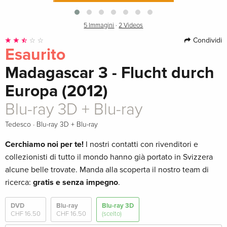
5 Immagini
·
2 Videos
Condividi
Esaurito
Madagascar 3 - Flucht durch
Europa (2012)
Blu-ray 3D + Blu-ray
·
Tedesco
Blu-ray 3D + Blu-ray
Cerchiamo noi per te!
I nostri contatti con rivenditori e
collezionisti di tutto il mondo hanno già portato in Svizzera
alcune belle trovate. Manda alla scoperta il nostro team di
ricerca:
gratis e senza impegno
.
DVD
Blu-ray
Blu-ray 3D
CHF 16.50
CHF 16.50
(scelto)