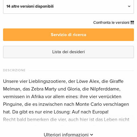
14 altre versioni disponibili
Blu-ray + DVD
CHF 16.50
Confronta le versioni
Italiano
Servizio di ricerca
Riedizione
Esaurito
Italiano
Lista dei desideri
Edizione standard
Esaurito
Italiano
DESCRIZIONE
Unsere vier Lieblingszootiere, der Löwe Alex, die Giraffe
Riedizione
CHF 19.50
Melman, das Zebra Marty und Gloria, die Nilpferddame,
Inglese · UK Version
vermissen in Afrika vor allem eines: ihre vier verrückten
Pinguine, die es inzwischen nach Monte Carlo verschlagen
Edizione standard
CHF 19.50
hat. Da gibt es nur eine Lösung: Auf nach Europa!
Inglese · US Version
Recht bald bemerken die vier, auch hier ist das Leben nicht
einfach, denn Tierfängerin DuBois und ihr Team sind ihnen
Edizione Limitata
Esaurito
Inglese · US Version
stets auf den Fersen. Um ihr zu entkommen sucht die
Ulteriori informazioni