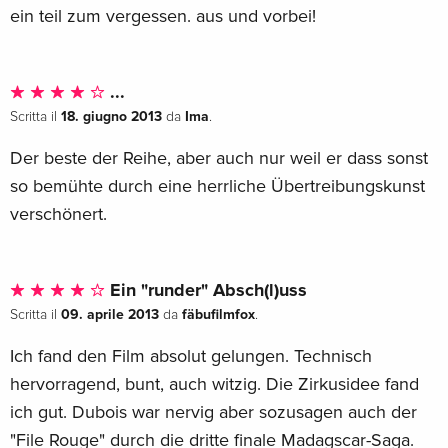
ein teil zum vergessen. aus und vorbei!
...
18. giugno 2013
Ima
Scritta il
da
.
Der beste der Reihe, aber auch nur weil er dass sonst
so bemühte durch eine herrliche Übertreibungskunst
verschönert.
Ein "runder" Absch(l)uss
09. aprile 2013
fäbufilmfox
Scritta il
da
.
Ich fand den Film absolut gelungen. Technisch
hervorragend, bunt, auch witzig. Die Zirkusidee fand
ich gut. Dubois war nervig aber sozusagen auch der
"File Rouge" durch die dritte finale Madagscar-Saga.