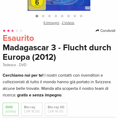
6 Immagini
·
2 Videos
Condividi
Esaurito
Madagascar 3 - Flucht durch
Europa (2012)
·
Tedesco
DVD
Cerchiamo noi per te!
I nostri contatti con rivenditori e
collezionisti di tutto il mondo hanno già portato in Svizzera
alcune belle trovate. Manda alla scoperta il nostro team di
ricerca:
gratis e senza impegno
.
DVD
Blu-ray
Blu-ray 3D
(scelto)
CHF 16.50
CHF 16.50