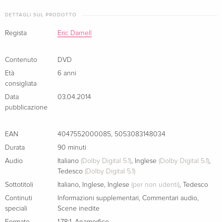
Tiercrew Zuflucht in einem Wanderzirkus und das Chaos
DETTAGLI SUL PRODOTTO
Blu-ray 3D (+2D) + Blu-ray + DVD
Esaurito
nimmt seinen Lauf!
Inglese · US Version
Knallig, quietschig, kunterbunt - diese verrückten Zootiere
Regista
Eric Darnell
muss man einfach gern haben!
Edizione standard — (scelto)
Esaurito
Contenuto
DVD
Tedesco
Età
6 anni
consigliata
Riedizione
Esaurito
Tedesco
Data
03.04.2014
pubblicazione
Blu-ray + DVD
Esaurito
Tedesco
EAN
4047552000085
,
5053083148034
Durata
90 minuti
Blu-ray 3D (+2D) + 2 Blu-ray + DVD
Esaurito
Audio
Italiano
(Dolby Digital 5.1)
,
Inglese
(Dolby Digital 5.1)
,
Tedesco
Tedesco
(Dolby Digital 5.1)
Sottotitoli
Italiano
,
Inglese
,
Inglese
(per non udenti)
,
Tedesco
Edizione standard
CHF 14.50
Francese
Continuti
Informazioni supplementari
,
Commentari audio
,
speciali
Scene inedite