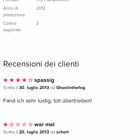
Formato
1.78:1
,
Anamorfico
Blu-ray 3D (+2D) + DVD
Esaurito
Francese
Anno di
2012
produzione
Edizione standard
Esaurito
Codice
2
Francese
regionale
Blu-ray + DVD
Esaurito
Francese
Recensioni dei clienti
spassig
30. luglio 2013
Ghostinthefog
Scritta il
da
.
Fand ich sehr lustig, toll übertrieben!
war mal
20. luglio 2013
schort
Scritta il
da
.