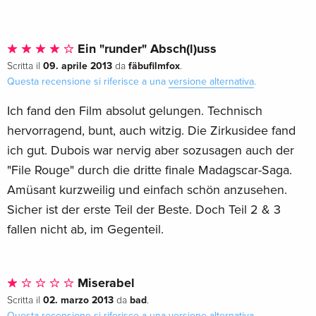
Ein "runder" Absch(l)uss
09. aprile 2013
fäbufilmfox
Scritta il
da
.
Questa recensione si riferisce a una
versione alternativa
.
Ich fand den Film absolut gelungen. Technisch
hervorragend, bunt, auch witzig. Die Zirkusidee fand
ich gut. Dubois war nervig aber sozusagen auch der
"File Rouge" durch die dritte finale Madagscar-Saga.
Amüsant kurzweilig und einfach schön anzusehen.
Sicher ist der erste Teil der Beste. Doch Teil 2 & 3
fallen nicht ab, im Gegenteil.
Miserabel
02. marzo 2013
bad
Scritta il
da
.
Questa recensione si riferisce a una
versione alternativa
.