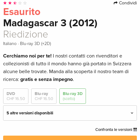
Condividi
Esaurito
Madagascar 3 (2012)
Riedizione
·
Italiano
Blu-ray 3D (+2D)
Cerchiamo noi per te!
I nostri contatti con rivenditori e
collezionisti di tutto il mondo hanno già portato in Svizzera
alcune belle trovate. Manda alla scoperta il nostro team di
ricerca:
gratis e senza impegno
.
DVD
Blu-ray
Blu-ray 3D
CHF 16.50
CHF 16.50
(scelto)
5 altre versioni disponibili
Edizione standard
CHF 16.50
Confronta le versioni
Italiano