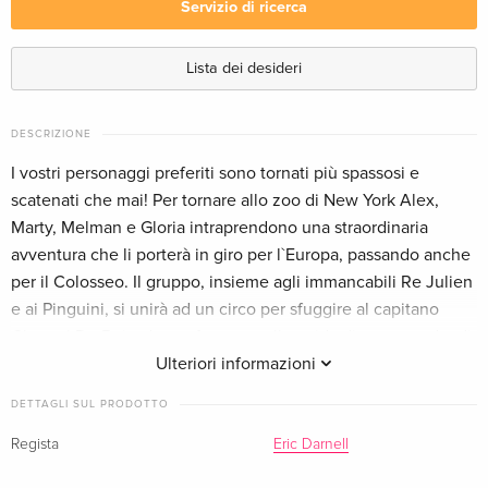
Servizio di ricerca
Riedizione — (scelto)
Esaurito
Italiano
Lista dei desideri
Blu-ray 3D (+2D) + Blu-ray + DVD
Esaurito
Inglese · US Version
DESCRIZIONE
I vostri personaggi preferiti sono tornati più spassosi e
Blu-ray 3D + Blu-ray
Esaurito
scatenati che mai! Per tornare allo zoo di New York Alex,
Tedesco
Marty, Melman e Gloria intraprendono una straordinaria
avventura che li porterà in giro per l`Europa, passando anche
Blu-ray 3D (+2D) + 2 Blu-ray + DVD
Esaurito
per il Colosseo. Il gruppo, insieme agli immancabili Re Julien
Tedesco
e ai Pinguini, si unirà ad un circo per sfuggire al capitano
Chantel Du Bois, donna francese alla guida di una squadra di
Blu-ray 3D (+2D) + DVD
Esaurito
Francese
accalappiatori, e metterà in piedi un coloratissimo spettacolo.
Ulteriori informazioni
Un`avventura funambolica che vi farà ridere di gusto!
DETTAGLI SUL PRODOTTO
Regista
Eric Darnell