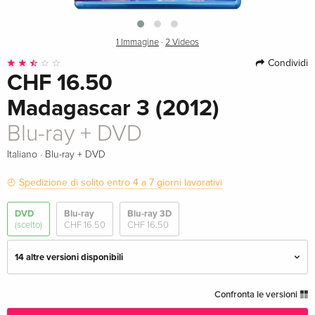
1 Immagine
·
2 Videos
Condividi
CHF 16.50
Madagascar 3 (2012)
Blu-ray + DVD
·
Italiano
Blu-ray + DVD
Spedizione di solito entro 4 a 7 giorni lavorativi
DVD
Blu-ray
Blu-ray 3D
(scelto)
CHF 16.50
CHF 16.50
14 altre versioni disponibili
Blu-ray + DVD — (scelto)
CHF 16.50
Confronta le versioni
Italiano