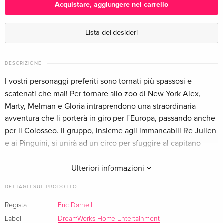
Acquistare, aggiungere nel carrello
Riedizione
Esaurito
Italiano
Lista dei desideri
Edizione standard
Esaurito
Italiano
DESCRIZIONE
I vostri personaggi preferiti sono tornati più spassosi e
Riedizione
CHF 19.50
scatenati che mai! Per tornare allo zoo di New York Alex,
Inglese · UK Version
Marty, Melman e Gloria intraprendono una straordinaria
avventura che li porterà in giro per l`Europa, passando anche
Edizione standard
CHF 19.50
per il Colosseo. Il gruppo, insieme agli immancabili Re Julien
Inglese · US Version
e ai Pinguini, si unirà ad un circo per sfuggire al capitano
Chantel Du Bois, donna francese alla guida di una squadra di
Edizione Limitata
Esaurito
Inglese · US Version
accalappiatori, e metterà in piedi un coloratissimo spettacolo.
Ulteriori informazioni
Un`avventura funambolica che vi farà ridere di gusto!
DETTAGLI SUL PRODOTTO
Blu-ray 3D (+2D) + Blu-ray + DVD
Esaurito
Inglese · US Version
Regista
Eric Darnell
Label
DreamWorks Home Entertainment