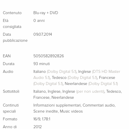
Edizione standard
Esaurito
Tedesco
Contenuto
Blu-ray + DVD
Riedizione
Esaurito
Età
0 anni
Tedesco
consigliata
Data
09.07.2014
Blu-ray + DVD
Esaurito
pubblicazione
Tedesco
EAN
5050582892826
Blu-ray 3D (+2D) + 2 Blu-ray + DVD
Esaurito
Durata
93 minuti
Tedesco
Audio
Italiano
(Dolby Digital 5.1)
,
Inglese
(DTS HD Master
Audio 5.1)
,
Tedesco
(Dolby Digital 5.1)
,
Francese
Edizione standard
CHF 14.50
(Dolby Digital 5.1)
,
Neerlandese
(Dolby Digital 5.1)
Francese
Sottotitoli
Italiano
,
Inglese
,
Inglese
(per non udenti)
,
Tedesco
,
Francese
,
Neerlandese
Blu-ray 3D (+2D) + DVD
Esaurito
Francese
Continuti
Informazioni supplementari
,
Commentari audio
,
speciali
Scene inedite
,
Music videos
Formato
16/9
,
1.78:1
Edizione standard
Esaurito
Francese
Anno di
2012