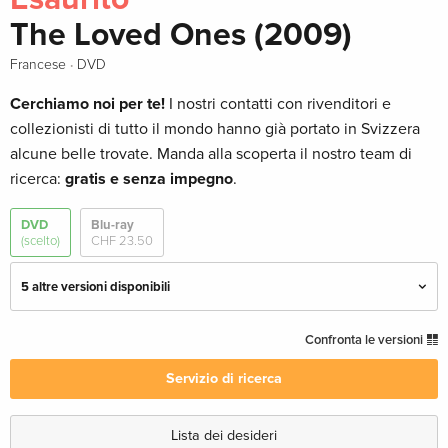
The Loved Ones (2009)
·
Francese
DVD
Cerchiamo noi per te!
I nostri contatti con rivenditori e
collezionisti di tutto il mondo hanno già portato in Svizzera
alcune belle trovate. Manda alla scoperta il nostro team di
ricerca:
gratis e senza impegno
.
DVD
Blu-ray
(scelto)
CHF 23.50
5 altre versioni disponibili
Edizione standard
CHF 19.50
Confronta le versioni
Italiano
Servizio di ricerca
Edizione standard
CHF 14.50
Inglese · UK Version
Lista dei desideri