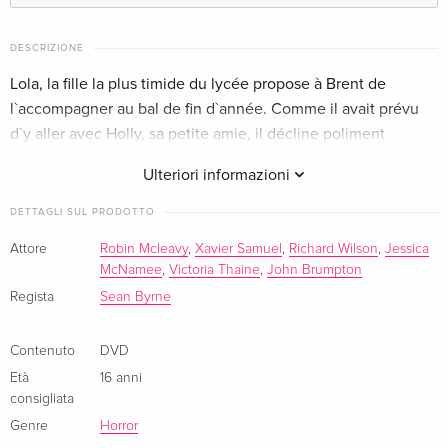
Unrated
Esaurito
Inglese · US Version
DESCRIZIONE
Lola, la fille la plus timide du lycée propose à Brent de
Edizione standard
Esaurito
l`accompagner au bal de fin d`année. Comme il avait prévu
Tedesco
d`y aller avec Holly, sa petite amie, il décline poliment
l`invitation. Mais Lola n`aime pas qu`on lui dise non...
Edizione standard
Esaurito
Ulteriori informazioni
Tedesco
DETTAGLI SUL PRODOTTO
Edizione standard — (scelto)
Esaurito
Attore
Robin Mcleavy
,
Xavier Samuel
,
Richard Wilson
,
Jessica
Francese
McNamee
,
Victoria Thaine
,
John Brumpton
Regista
Sean Byrne
Contenuto
DVD
Età
16 anni
consigliata
Genre
Horror