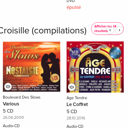
DVD
épuisé
Afficher les 14
oisille (compilations)
résultats
Boulevard Des Slows
Age Tendre
Various
Le Coffret
5 CD
5 CD
26.06.2009
28.10.2016
Audio-CD
Audio-CD