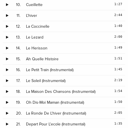
1:27
10.
Cueillette
2:44
11.
L'hiver
1:40
12.
La Coccinelle
2:00
13.
Le Lezard
1:49
14.
Le Herisson
1:51
15.
Ah Quelle Histoire
1:45
16.
Le Petit Train (Instrumental)
2:19
17.
Le Soleil (Instrumental)
1:54
18.
La Maison Des Chansons (Instrumental)
1:50
19.
Oh Dis-Moi Maman (Instrumental)
2:05
20.
La Ronde De L'hiver (Instrumental)
1:35
21.
Depart Pour L'ecole (Instrumental)