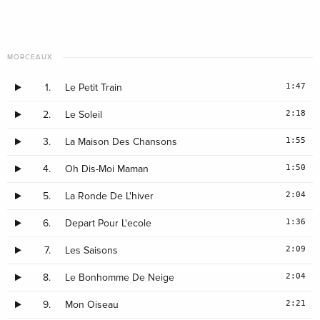
MORCEAUX
1:47
1.
Le Petit Train
2:18
2.
Le Soleil
1:55
3.
La Maison Des Chansons
1:50
4.
Oh Dis-Moi Maman
2:04
5.
La Ronde De L'hiver
1:36
6.
Depart Pour L'ecole
2:09
7.
Les Saisons
2:04
8.
Le Bonhomme De Neige
2:21
9.
Mon Oiseau