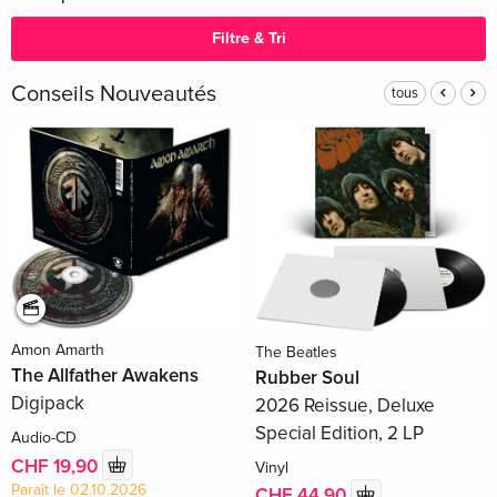
Filtre & Tri
Conseils Nouveautés
tous
Amon Amarth
The Beatles
The Allfather Awakens
Rubber Soul
Digipack
2026 Reissue, Deluxe
Special Edition, 2 LP
Audio-CD
CHF 19,90
Vinyl
Paraît le 02.10.2026
CHF 44,90