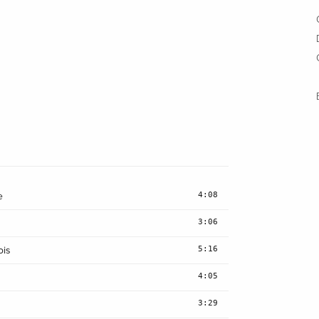
4:08
e
3:06
5:16
ois
4:05
3:29