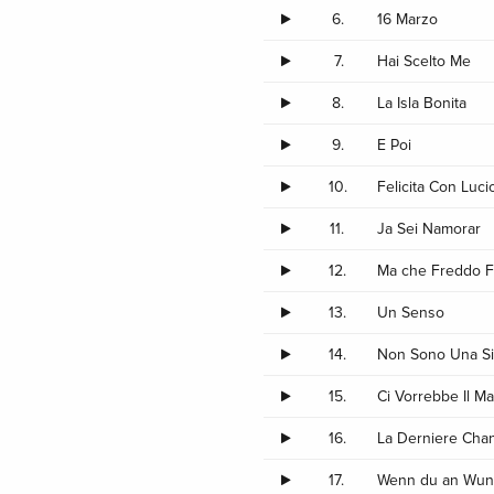
6.
16 Marzo
7.
Hai Scelto Me
8.
La Isla Bonita
9.
E Poi
10.
Felicita Con Luci
11.
Ja Sei Namorar
12.
Ma che Freddo 
13.
Un Senso
14.
Non Sono Una S
15.
Ci Vorrebbe Il M
16.
La Derniere Cha
17.
Wenn du an Wund