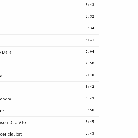
3:43
2:32
3:34
4:31
5:04
o Dalla
2:58
2:48
Fa
3:42
3:43
ignora
3:50
are
3:45
nson Due Vite
1:43
er glaubst