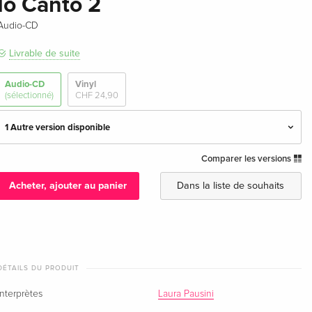
Io Canto 2
Audio-CD
Livrable de suite
Audio-CD
Vinyl
(sélectionné)
CHF 24,90
1 Autre version disponible
Comparer les versions
Édition standard — (sélectionné)
CHF 9,90
CHF 22,50
Acheter, ajouter au panier
Dans la liste de souhaits
Édition Deluxe
CHF 21,90
CHF 24,50
DÉTAILS DU PRODUIT
Interprètes
Laura Pausini