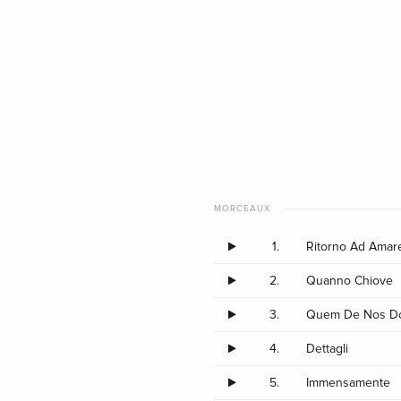
MORCEAUX
1.
Ritorno Ad Amar
2.
Quanno Chiove
3.
Quem De Nos D
4.
Dettagli
5.
Immensamente