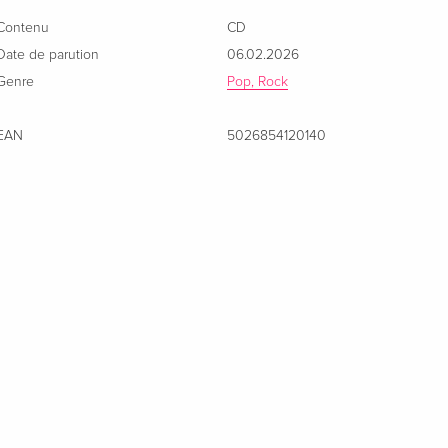
Contenu
CD
Date de parution
06.02.2026
Genre
Pop, Rock
EAN
5026854120140