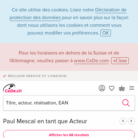
Ce site utilise des cookies. Lisez notre
Déclaration de
protection des données
pour en savoir plus sur la façon
dont nous utilisons les cookies et comment vous
pouvez modifier vos préférences.
OK
Paul Mescal dans la
Pour les livraisons en dehors de la Suisse et de
l'Allemagne, veuillez passer à
www.CeDe.com
.
Close
catégorie Films -
MEILLEUR SERVICE ET LIVRAISON
Tous les formats
Articles de Paul Mescal dans la
boutique complète
Paul Mescal en tant que Acteur
Afficher les 68 résultats