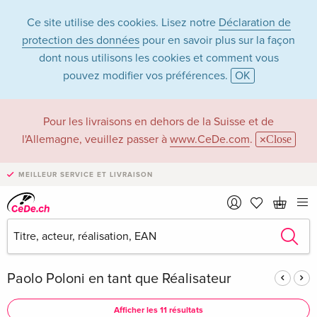
Ce site utilise des cookies. Lisez notre
Déclaration de
protection des données
pour en savoir plus sur la façon
dont nous utilisons les cookies et comment vous
pouvez modifier vos préférences.
OK
Paolo Poloni dans la
Pour les livraisons en dehors de la Suisse et de
l'Allemagne, veuillez passer à
www.CeDe.com
.
Close
catégorie Films -
MEILLEUR SERVICE ET LIVRAISON
Tous les formats
Articles de Paolo Poloni dans la
boutique complète
Paolo Poloni en tant que Réalisateur
Afficher les 11 résultats