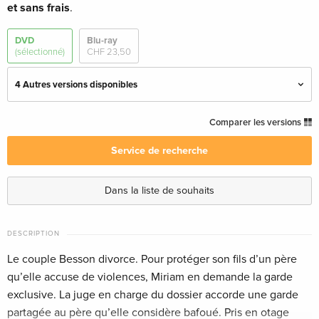
et sans frais
.
DVD
Blu-ray
(sélectionné)
CHF 23,50
4 Autres versions disponibles
Édition standard
CHF 18,50
Comparer les versions
Français
Service de recherche
Digibook, 2 DVD — (sélectionné)
épuisé
Français
Dans la liste de souhaits
Édition standard
CHF 14,50
Anglais · UK Version
DESCRIPTION
Le couple Besson divorce. Pour protéger son fils d’un père
Édition standard
CHF 19,50
qu’elle accuse de violences, Miriam en demande la garde
Allemand
exclusive. La juge en charge du dossier accorde une garde
partagée au père qu’elle considère bafoué. Pris en otage
Édition standard
CHF 16,50