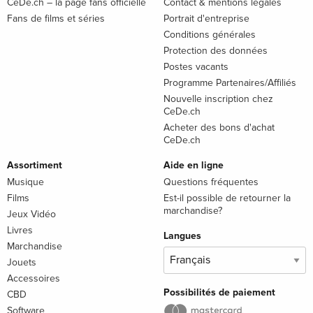
CeDe.ch – la page fans officielle
Contact & mentions légales
Fans de films et séries
Portrait d'entreprise
Conditions générales
Protection des données
Postes vacants
Programme Partenaires/Affiliés
Nouvelle inscription chez
CeDe.ch
Acheter des bons d'achat
CeDe.ch
Assortiment
Aide en ligne
Musique
Questions fréquentes
Films
Est-il possible de retourner la
marchandise?
Jeux Vidéo
Livres
Langues
Marchandise
Jouets
Accessoires
Possibilités de paiement
CBD
Software