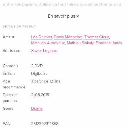
entre ses parents, Julien va tout faire pour empêcher que le
Italien
pire n’arrive.
En savoir plus
DÉTAILS DU PRODUIT
Acteur
Léa Drucker
,
Denis Ménochet
,
Thomas Gioria
,
Mathilde Auneveux
,
Mathieu Saikaly
,
Florence Janas
Réalisateur
Xavier Legrand
Contenu
2 DVD
Édition
Digibook
Âge
à partir de 12 ans
recommandé
Date de
21.06.2018
parution
Genre
Drame
EAN
3512392314858