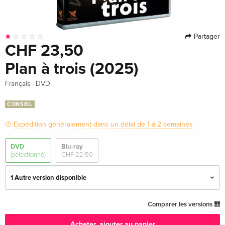
Partager
CHF 23,50
Plan à trois (2025)
·
Français
DVD
CONSEIL
Expédition généralement dans un délai de 1 à 2 semaines
DVD
Blu-ray
(sélectionné)
CHF 22,50
1 Autre version disponible
Édition standard — (sélectionné)
CHF 23,50
Comparer les versions
Français
Acheter, ajouter au panier