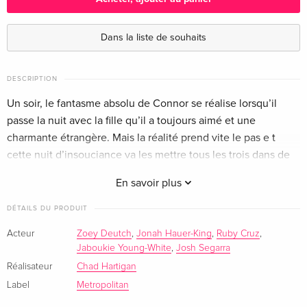
Édition standard
CHF 19,50
Allemand
Dans la liste de souhaits
DESCRIPTION
Un soir, le fantasme absolu de Connor se réalise lorsqu’il
passe la nuit avec la fille qu’il a toujours aimé et une
charmante étrangère. Mais la réalité prend vite le pas e t
cette nuit d’insouciance va les mettre tous les trois dans de
beaux draps…
En savoir plus
DÉTAILS DU PRODUIT
Acteur
Zoey Deutch
,
Jonah Hauer-King
,
Ruby Cruz
,
Jaboukie Young-White
,
Josh Segarra
Réalisateur
Chad Hartigan
Label
Metropolitan