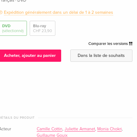
·
Français
DVD
Expédition généralement dans un délai de 1 à 2 semaines
DVD
Blu-ray
(sélectionné)
CHF 23,90
Comparer les versions
Acheter, ajouter au panier
Dans la liste de souhaits
DÉTAILS DU PRODUIT
Acteur
Camille Cottin
,
Juliette Armanet
,
Monia Chokri
,
Guillaume Gouix