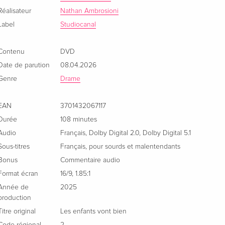
Réalisateur
Nathan Ambrosioni
Label
Studiocanal
Contenu
DVD
Date de parution
08.04.2026
Genre
Drame
EAN
3701432067117
Durée
108 minutes
Audio
Français
,
Dolby Digital 2.0
,
Dolby Digital 5.1
Sous-titres
Français
,
pour sourds et malentendants
Bonus
Commentaire audio
Format écran
16/9
,
1.85:1
Année de
2025
production
Titre original
Les enfants vont bien
Code régional
2