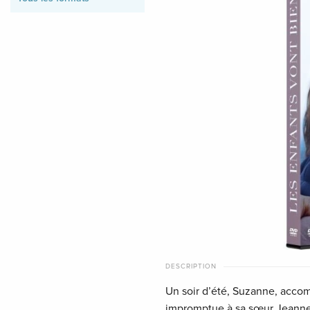
DESCRIPTION
Un soir d’été, Suzanne, acco
impromptue à sa sœur Jeanne.