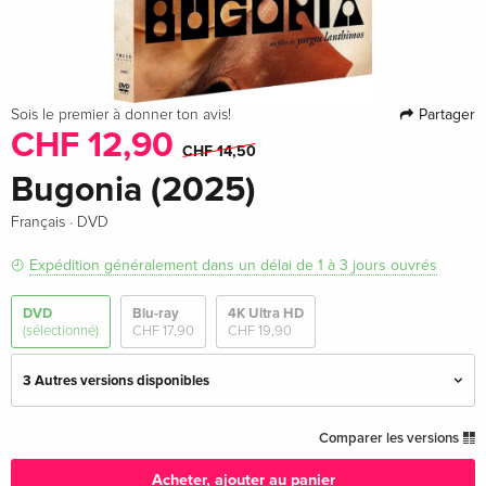
Partager
Sois le premier à donner ton avis!
CHF 12,90
CHF 14,50
Bugonia (2025)
·
Français
DVD
Expédition généralement dans un délai de 1 à 3 jours ouvrés
DVD
Blu-ray
4K Ultra HD
(sélectionné)
CHF 17,90
CHF 19,90
3 Autres versions disponibles
Édition standard — (sélectionné)
CHF 12,90
Comparer les versions
Français
CHF 14,50
Acheter, ajouter au panier