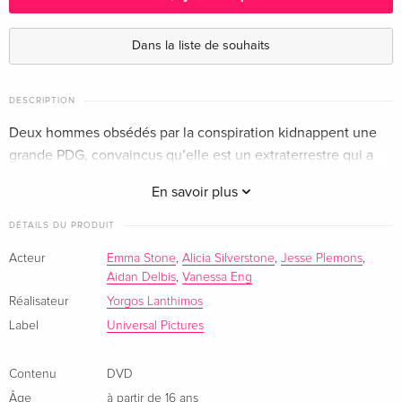
Édition standard
CHF 15,50
Anglais · UK Version
Dans la liste de souhaits
Édition standard
CHF 13,50
Allemand
DESCRIPTION
Deux hommes obsédés par la conspiration kidnappent une
Édition standard
CHF 23,50
grande PDG, convaincus qu’elle est un extraterrestre qui a
Italien
l’intention de détruire la Terre.
En savoir plus
DÉTAILS DU PRODUIT
Acteur
Emma Stone
,
Alicia Silverstone
,
Jesse Plemons
,
Aidan Delbis
,
Vanessa Eng
Réalisateur
Yorgos Lanthimos
Label
Universal Pictures
Contenu
DVD
Âge
à partir de 16 ans