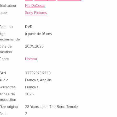
Allemand
Réalisateur
Nia DaCosta
Label
Sony Pictures
Édition standard
CHF 19,50
Italien
Contenu
DVD
Âge
à partir de 16 ans
recommandé
Date de
20.05.2026
parution
Genre
Horreur
EAN
3333297317443
Audio
Français
,
Anglais
Sous-titres
Français
Année de
2026
production
Titre original
28 Years Later: The Bone Temple
Code
2