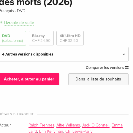
des morts (2026)
·
Français
DVD
Livrable de suite
DVD
Blu-ray
4K Ultra HD
(sélectionné)
CHF 24,90
CHF 32,50
4 Autres versions disponibles
Comparer les versions
Édition standard — (sélectionné)
CHF 21,90
Français
CHF 23,50
Acheter, ajouter au panier
Dans la liste de souhaits
Édition standard
CHF 21,50
Anglais · UK Version
Édition standard
CHF 37,50
DÉTAILS DU PRODUIT
Anglais · US Version
Acteur
Ralph Fiennes
,
Alfie Williams
,
Jack O'Connell
,
Emma
Édition standard
CHF 17,50
Laird
,
Erin Kellyman
,
Chi Lewis-Parry