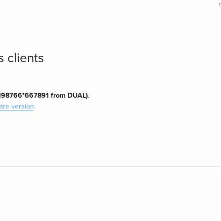
 clients
 198766*667891 from DUAL)
.
tre version
.