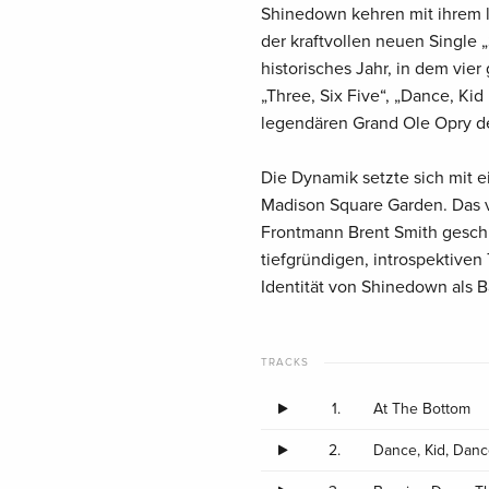
Shinedown kehren mit ihrem l
der kraftvollen neuen Single „
historisches Jahr, in dem vie
„Three, Six Five“, „Dance, Kid
legendären Grand Ole Opry de
Die Dynamik setzte sich mit e
Madison Square Garden. Das v
Frontmann Brent Smith geschr
tiefgründigen, introspektiven
Identität von Shinedown als 
TRACKS
1.
At The Bottom
2.
Dance, Kid, Dan