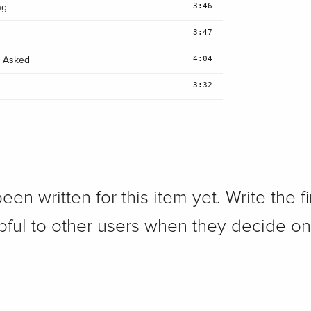
3:46
ng
3:47
4:04
u Asked
3:32
n written for this item yet. Write the fi
pful to other users when they decide on