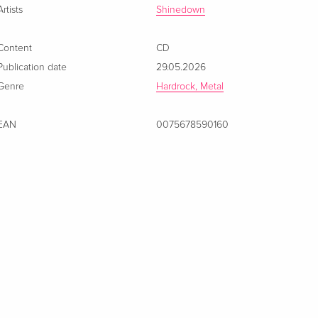
Artists
Shinedown
Content
CD
Publication date
29.05.2026
Genre
Hardrock, Metal
EAN
0075678590160