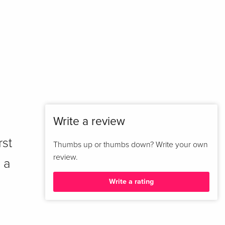
Write a review
rst
Thumbs up or thumbs down? Write your own
review.
 a
Write a rating