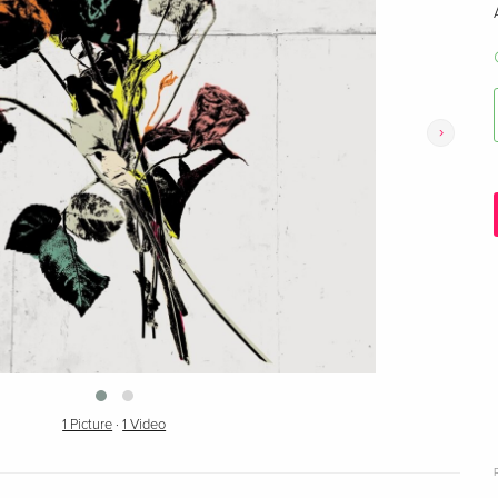
›
1 Picture
·
1 Video