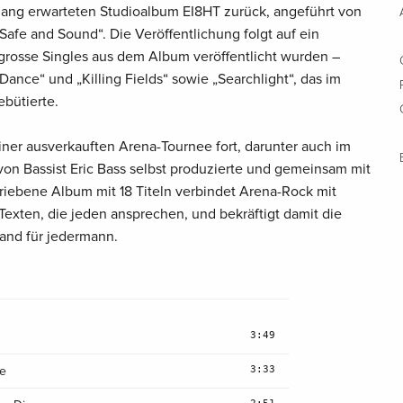
ang erwarteten Studioalbum EI8HT zurück, angeführt von
Safe and Sound“. Die Veröffentlichung folgt auf ein
r grosse Singles aus dem Album veröffentlicht wurden –
 Dance“ und „Killing Fields“ sowie „Searchlight“, das im
bütierte.
iner ausverkauften Arena-Tournee fort, darunter auch im
on Bassist Eric Bass selbst produzierte und gemeinsam mit
iebene Album mit 18 Titeln verbindet Arena-Rock mit
 Texten, die jeden ansprechen, und bekräftigt damit die
Band für jedermann.
3:49
3:33
ce
2:51