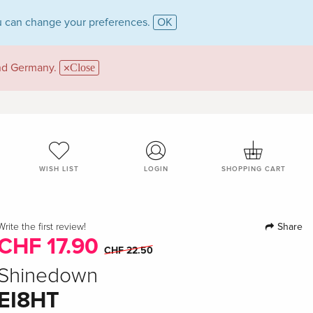
 can change your preferences.
OK
and Germany.
Close
WISH LIST
LOGIN
SHOPPING CART
Share
Write the first review!
CHF 17.90
CHF 22.50
Shinedown
EI8HT