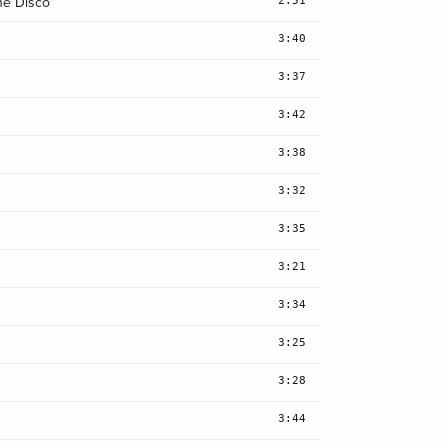
he Disco
3:40
3:37
3:42
3:38
3:32
3:35
3:21
3:34
3:25
3:28
3:44