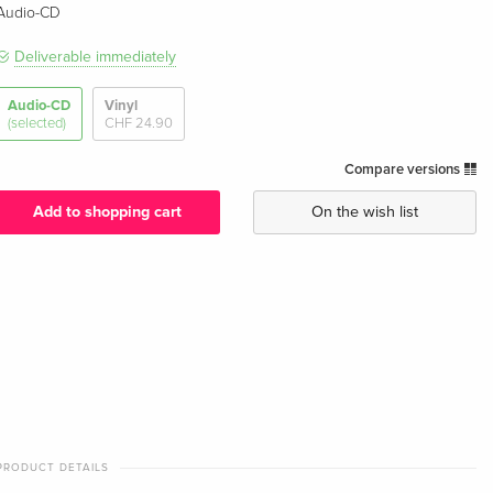
Audio-CD
Deliverable immediately
Audio-CD
Vinyl
(selected)
CHF 24.90
Compare versions
Add to shopping cart
On the wish list
PRODUCT DETAILS