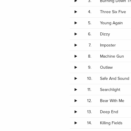
3.
Burning Down T
4.
Three Six Five
5.
Young Again
6.
Dizzy
7.
Imposter
8.
Machine Gun
9.
Outlaw
10.
Safe And Sound
11.
Searchlight
12.
Bear With Me
13.
Deep End
14.
Killing Fields