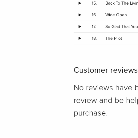
15.
Back To The Livi
16.
Wide Open
17.
So Glad That Yo
18.
The Pilot
Customer reviews
No reviews have bee
review and be hel
purchase.