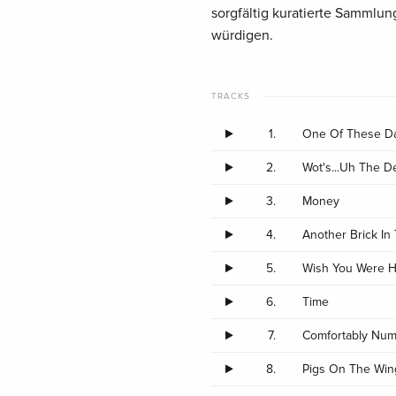
sorgfältig kuratierte Sammlun
würdigen.
TRACKS
1.
One Of These D
2.
Wot's...Uh The D
3.
Money
4.
Another Brick In 
5.
Wish You Were 
6.
Time
7.
Comfortably Nu
8.
Pigs On The Win