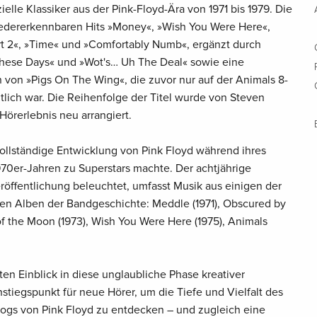
ielle Klassiker aus der Pink-Floyd-Ära von 1971 bis 1979. Die
wiedererkennbaren Hits »Money«, »Wish You Were Here«,
art 2«, »Time« und »Comfortably Numb«, ergänzt durch
These Days« und »Wot's… Uh The Deal« sowie eine
n von »Pigs On The Wing«, die zuvor nur auf der Animals 8-
ltlich war. Die Reihenfolge der Titel wurde von Steven
Hörerlebnis neu arrangiert.
vollständige Entwicklung von Pink Floyd während ihres
970er-Jahren zu Superstars machte. Der achtjährige
röffentlichung beleuchtet, umfasst Musik aus einigen der
sten Alben der Bandgeschichte: Meddle (1971), Obscured by
of the Moon (1973), Wish You Were Here (1975), Animals
nten Einblick in diese unglaubliche Phase kreativer
nstiegspunkt für neue Hörer, um die Tiefe und Vielfalt des
ogs von Pink Floyd zu entdecken – und zugleich eine