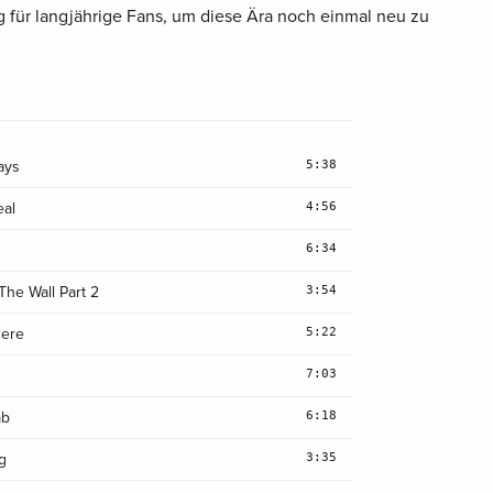
g für langjährige Fans, um diese Ära noch einmal neu zu
5:38
ays
4:56
eal
6:34
3:54
The Wall Part 2
5:22
Here
7:03
6:18
mb
3:35
g