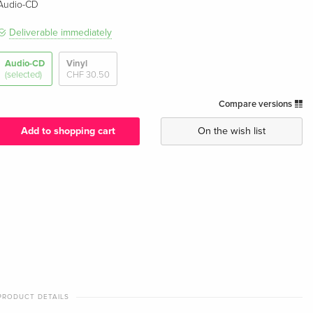
Audio-CD
Deliverable immediately
Audio-CD
Vinyl
(selected)
CHF 30.50
Compare versions
Add to shopping cart
On the wish list
PRODUCT DETAILS