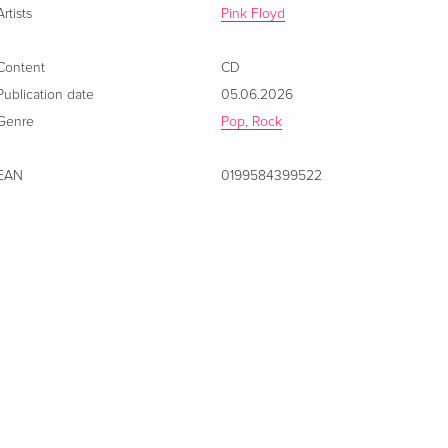
Artists
Pink Floyd
Content
CD
Publication date
05.06.2026
Genre
Pop, Rock
EAN
0199584399522