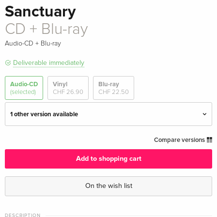
Sanctuary
CD + Blu-ray
Audio-CD + Blu-ray
Deliverable immediately
Audio-CD
Vinyl
Blu-ray
(selected)
CHF 26.90
CHF 22.50
1 other version available
Standard edition
CHF 18.90
Compare versions
CHF 20.50
Add to shopping cart
CD + Blu-ray — (selected)
CHF 22.50
On the wish list
DESCRIPTION