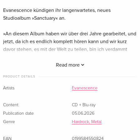
Evanescence kündigen ihr langerwartetes, neues
Studioalbum »Sanctuary« an.
»An diesem Album haben wir über drei Jahre gearbeitet, und
jetzt, da ich es endlich komplett hören kann und wir kurz
davor stehen, es mit der Welt zu teilen, bin ich verdammt
stolz auf jede einzelne Sekunde. Es ist überwältigend. Die
Arbeit daran war mein Ventil für so vieles, was sich falsch
Read more
und ausser Kontrolle anfühlt, und ein Ort, um durch die Kraft
PRODUCT DETAILS
von Musik und Verbindung Hoffnung zu entfachen… Zum
Glück ist die Tour schon komplett geplant, sonst wüsste ich
Artists
Evanescence
gar nicht, wohin mit mir! Ich war komplett besessen davon.
Ich kann es kaum erwarten, dass die Fans es hören.« - Amy
Content
CD + Blu-ray
Lee
Publication date
05.06.2026
Genre
Hardrock, Metal
EAN
0199584550824