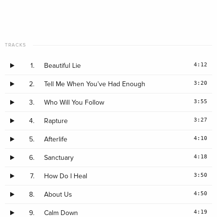
TRACKS
4:12
1.
Beautiful Lie
3:20
2.
Tell Me When You’ve Had Enough
3:55
3.
Who Will You Follow
3:27
4.
Rapture
4:10
5.
Afterlife
4:18
6.
Sanctuary
3:50
7.
How Do I Heal
4:50
8.
About Us
4:19
9.
Calm Down