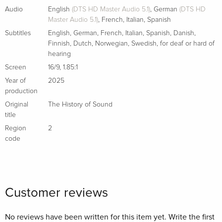
eigene Kurzgeschichte adaptierte.
Audio
English
(DTS HD Master Audio 5.1)
,
German
(DTS HD
Master Audio 5.1)
,
French
,
Italian
,
Spanish
Subtitles
English
,
German
,
French
,
Italian
,
Spanish
,
Danish
,
Finnish
,
Dutch
,
Norwegian
,
Swedish
,
for deaf or hard of
hearing
Screen
16/9
,
1.85:1
Year of
2025
production
Original
The History of Sound
title
Region
2
code
Customer reviews
No reviews have been written for this item yet. Write the first