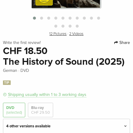
12 Pictures
·
2 Videos
Share
Write the first review!
CHF 18.50
The History of Sound (2025)
·
German
DVD
TIP
Shipping usually within 1 to 3 working days
DVD
Blu-ray
(selected)
CHF 29.50
4 other versions available