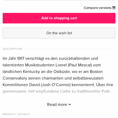
Standard edition
CHF 21.50
Compare versions
English · UK Version
Add to shopping cart
Standard edition
CHF 37.50
English · US Version
On the wish list
Standard edition — (selected)
CHF 18.50
German
DESCRIPTION
Im Jahr 1917 verschlägt es den zurückhaltenden und
Standard edition
CHF 23.50
talentierten Musikstudenten Lionel (Paul Mescal) vom
French
ländlichen Kentucky an die Ostküste, wo er am Boston
Conservatory seinen charmanten und selbstbewussten
Standard edition
CHF 23.50
Kommilitonen David (Josh O’Connor) kennenlernt. Über ihre
Italian
gemeinsame, tief empfundene Liebe zu traditioneller Folk-
Musik kommen sich die beiden näher, doch dann wird David
als Soldat eingezogen. Einige Jahre später erreicht Lionel ein
Read more
Brief, in dem David seinen Freund bittet, ihn auf einer Reise
PRODUCT DETAILS
durch die Wälder von Maine zu begleiten. Die beiden