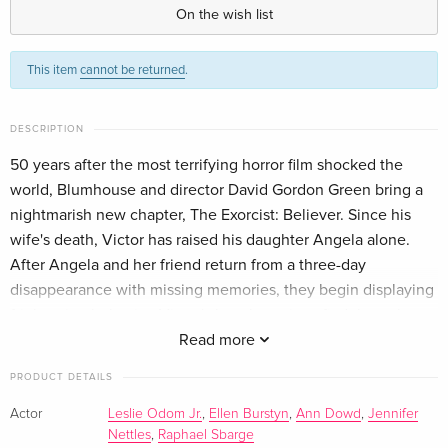
ray
On the wish list
English · UK Version
This item
cannot be returned
.
Limited Special Edition, Steelbook, 4K Ultra
CHF 78.50
HD + Blu-ray — (selected)
English · UK Version
DESCRIPTION
Collector's Edition, 4K Ultra HD + Blu-ray
CHF 39.50
50 years after the most terrifying horror film shocked the
English · US Version
world, Blumhouse and director David Gordon Green bring a
nightmarish new chapter, The Exorcist: Believer. Since his
Standard edition
CHF 24.50
wife's death, Victor has raised his daughter Angela alone.
German
After Angela and her friend return from a three-day
disappearance with missing memories, they begin displaying
Limited Edition, Steelbook
CHF 29.50
frightening behavior. Victor's best hope is to find the only
German
person who has seen anything like this before: Chris
Read more
MacNeil, whose haunting experience with her daughter
4K Ultra HD + Blu-ray
CHF 19.90
PRODUCT DETAILS
French
CHF 23.50
Regan may be the key to combating ultimate evil.
Actor
Leslie Odom Jr.
,
Ellen Burstyn
,
Ann Dowd
,
Jennifer
Nettles
,
Raphael Sbarge
Limited Edition, Steelbook, 4K Ultra HD + Blu-
CHF 23.50