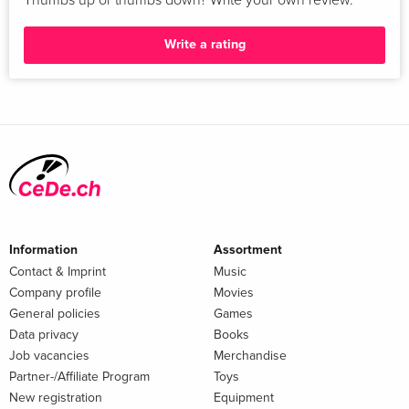
Thumbs up or thumbs down? Write your own review.
Write a rating
Information
Assortment
Contact & Imprint
Music
Company profile
Movies
General policies
Games
Data privacy
Books
Job vacancies
Merchandise
Partner-/Affiliate Program
Toys
New registration
Equipment