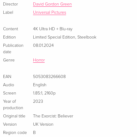
ray
Director
David Gordon Green
Italian
Label
Universal Pictures
4K Ultra HD + Blu-ray
CHF 34.50
Italian
Content
4K Ultra HD + Blu-ray
Edition
Limited Special Edition
,
Steelbook
Publication
08.01.2024
date
Genre
Horror
EAN
5053083266608
Audio
English
Screen
1.85:1
,
2160p
Year of
2023
production
Original title
The Exorcist: Believer
Version
UK Version
Region code
B