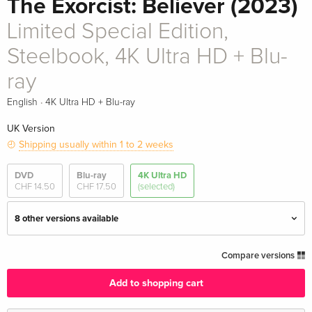
The Exorcist: Believer (2023)
Limited Special Edition,
Steelbook, 4K Ultra HD + Blu-
ray
·
English
4K Ultra HD + Blu-ray
UK Version
Shipping usually within 1 to 2 weeks
DVD
Blu-ray
4K Ultra HD
CHF 14.50
CHF 17.50
(selected)
8 other versions available
Standard edition
CHF 33.50
Compare versions
English · UK Version
Add to shopping cart
Limited Edition, Steelbook, 4K Ultra HD + Blu-
CHF 54.50