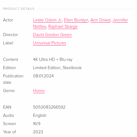
MacNeil, whose haunting experience with her daughter
4K Ultra HD + Blu-ray
CHF 19.90
PRODUCT DETAILS
French
CHF 23.50
Regan may be the key to combating ultimate evil.
Actor
Leslie Odom Jr.
,
Ellen Burstyn
,
Ann Dowd
,
Jennifer
Nettles
,
Raphael Sbarge
Limited Edition, Steelbook, 4K Ultra HD + Blu-
CHF 23.50
ray
Director
David Gordon Green
Italian
Label
Universal Pictures
4K Ultra HD + Blu-ray
CHF 34.50
Italian
Content
4K Ultra HD + Blu-ray
Edition
Limited Edition
,
Steelbook
Publication
08.01.2024
date
Genre
Horror
EAN
5053083266592
Audio
English
Screen
16/9
Year of
2023