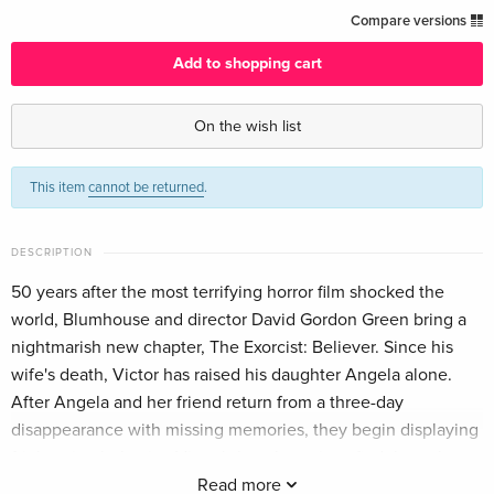
Standard edition
CHF 33.50
Compare versions
English · UK Version
Add to shopping cart
Limited Edition, Steelbook, 4K Ultra HD + Blu-
CHF 54.50
ray — (selected)
On the wish list
English · UK Version
This item
cannot be returned
.
Limited Special Edition, Steelbook, 4K Ultra
CHF 78.50
HD + Blu-ray
English · UK Version
DESCRIPTION
Collector's Edition, 4K Ultra HD + Blu-ray
CHF 39.50
50 years after the most terrifying horror film shocked the
English · US Version
world, Blumhouse and director David Gordon Green bring a
nightmarish new chapter, The Exorcist: Believer. Since his
Standard edition
CHF 24.50
wife's death, Victor has raised his daughter Angela alone.
German
After Angela and her friend return from a three-day
disappearance with missing memories, they begin displaying
Limited Edition, Steelbook
CHF 29.50
frightening behavior. Victor's best hope is to find the only
German
person who has seen anything like this before: Chris
Read more