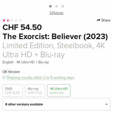
3 Pictures
Share
CHF 54.50
The Exorcist: Believer (2023)
Limited Edition, Steelbook, 4K
Ultra HD + Blu-ray
·
English
4K Ultra HD + Blu-ray
UK Version
Shipping usually within 2 to 5 working days
DVD
Blu-ray
4K Ultra HD
CHF 14.50
CHF 17.50
(selected)
8 other versions available